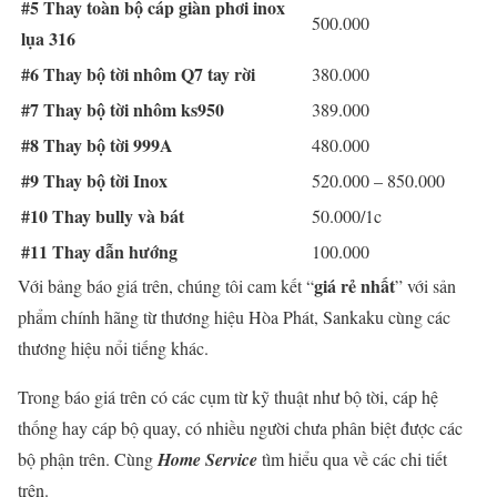
#5 Thay toàn bộ cáp giàn phơi inox
500.000
lụa 316
#6 Thay bộ tời nhôm Q7 tay rời
380.000
#7 Thay bộ tời nhôm ks950
389.000
#8 Thay bộ tời 999A
480.000
#9 Thay bộ tời Inox
520.000 – 850.000
#10 Thay bully và bát
50.000/1c
#11 Thay dẫn hướng
100.000
giá rẻ nhất
Với bảng báo giá trên, chúng tôi cam kết “
” với sản
phẩm chính hãng từ thương hiệu Hòa Phát, Sankaku cùng các
thương hiệu nổi tiếng khác.
Trong báo giá trên có các cụm từ kỹ thuật như bộ tời, cáp hệ
thống hay cáp bộ quay, có nhiều người chưa phân biệt được các
bộ phận trên. Cùng
Home Service
tìm hiểu qua về các chi tiết
trên.