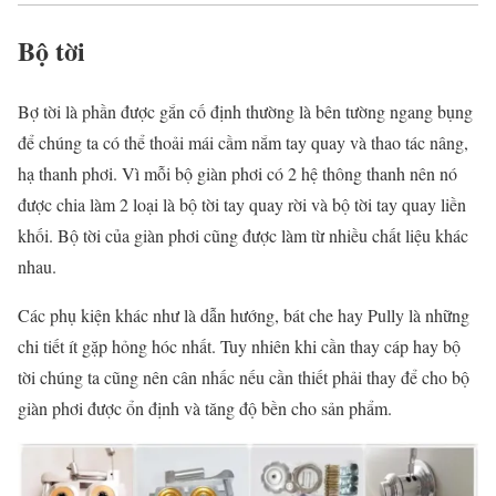
Bộ tời
Bợ tời là phần được gắn cố định thường là bên tường ngang bụng
để chúng ta có thể thoải mái cầm nắm tay quay và thao tác nâng,
hạ thanh phơi. Vì mỗi bộ giàn phơi có 2 hệ thông thanh nên nó
được chia làm 2 loại là bộ tời tay quay rời và bộ tời tay quay liền
khối. Bộ tời của giàn phơi cũng được làm từ nhiều chất liệu khác
nhau.
Các phụ kiện khác như là dẫn hướng, bát che hay Pully là những
chi tiết ít gặp hỏng hóc nhất. Tuy nhiên khi cần thay cáp hay bộ
tời chúng ta cũng nên cân nhấc nếu cần thiết phải thay để cho bộ
giàn phơi được ổn định và tăng độ bền cho sản phẩm.