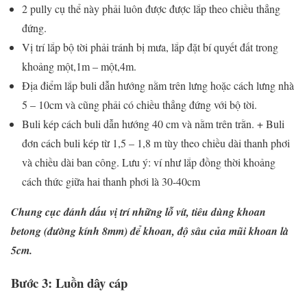
2 pully cụ thể này phải luôn được được lắp theo chiều thẳng
đứng.
Vị trí lắp bộ tời phải tránh bị mưa, lắp đặt bí quyết đất trong
khoảng một,1m – một,4m.
Địa điểm lắp buli dẫn hướng nằm trên lưng hoặc cách lưng nhà
5 – 10cm và cũng phải có chiều thẳng đứng với bộ tời.
Buli kép cách buli dẫn hướng 40 cm và nằm trên trằn. + Buli
đơn cách buli kép từ 1,5 – 1,8 m tùy theo chiều dài thanh phơi
và chiều dài ban công. Lưu ý: ví như lắp đồng thời khoảng
cách thức giữa hai thanh phơi là 30-40cm
Chung cục đánh dấu vị trí những lỗ vít, tiêu dùng khoan
betong (đường kính 8mm) để khoan, độ sâu của mũi khoan là
5cm.
Bước 3: Luồn dây cáp