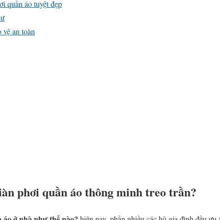
ơi quần áo tuyệt đẹp
cư
 vệ an toàn
iàn phơi quần áo thông minh treo trần?
n áo ở nhà như thế nào?
hiện nay, phần nhiều các hộ gia đình đều ưu 