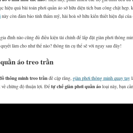
c hiệu quả bài toán phơi quần áo sở hữu diện tích ban công chật hẹp. 
i
này còn đảm bảo tính thẩm mỹ, hài hoà sở hữu kiến thiết hiện đại của 
ia đình nào cũng đủ điều kiện tài chính để lắp đặt giàn phơi thông minh.
í quyết làm cho như thế nào? thông tin cụ thể sẽ với ngay sau đây!
quần áo treo trần
đồ thông minh treo trần
đề cập rằng,
giàn phơi thông minh quay tay
l
tự chế giàn phơi quần áo
t về chừng độ thuận lợi. Để
loại này, bạn câ