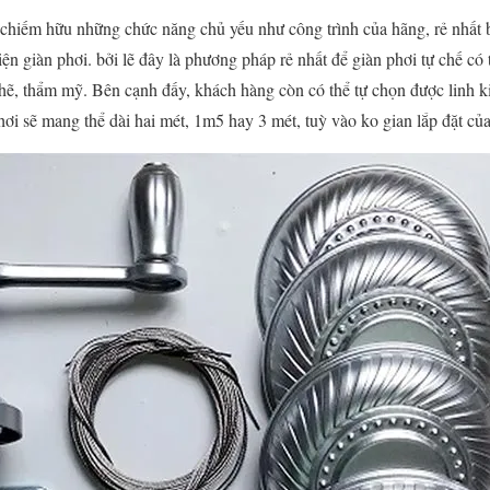
chiếm hữu những chức năng chủ yếu như công trình của hãng, rẻ nhất bạn
iện giàn phơi. bởi lẽ đây là phương pháp rẻ nhất để giàn phơi tự chế có 
ẽ, thẩm mỹ. Bên cạnh đấy, khách hàng còn có thể tự chọn được linh k
ơi sẽ mang thể dài hai mét, 1m5 hay 3 mét, tuỳ vào ko gian lắp đặt của 