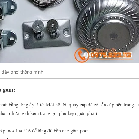
àn dây phơi thông minh
o gồm:
hải bằng lòng ấy là tải Một bộ tời, quay cáp đã có sẵn cáp bên trong, c
hắn (thường đi kèm trong gói phụ kiện giàn phơi)
áp inox lụa 316 để tăng độ bền cho giàn phơi