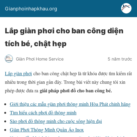
Gianphoinhapkhau.org
Lắp giàn phơi cho ban công diện
tích bé, chật hẹp
Giàn Phơi Home Service
5 năm trước
Lắp giàn phơi
cho ban công chật hẹp là từ khóa được tìm kiếm rất
nhiều trong thời gian gần đây. Trong bài viết này chung tôi xin
giải pháp phơi đồ cho ban công bé.
phép được đưa ra
Giới thiệu các mẫu giàn phơi thông minh Hòa Phát chính hãng
Tìm hiểu cách phơi đồ thông minh
Sào phơi đồ thông minh cho cuộc sống hiện đại
Giàn Phơi Thông Minh Quần Áo Inox