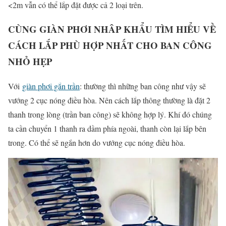
<2m vẫn có thể lắp đặt được cả 2 loại trên.
CÙNG GIÀN PHƠI NHÂP KHẨU TÌM HIỂU VỀ
CÁCH LẮP PHÙ HỢP NHẤT CHO BAN CÔNG
NHỎ HẸP
Với
giàn phơi gắn trần
: thường thì những ban công như vậy sẽ
vướng 2 cục nóng điều hòa. Nên cách lắp thông thường là đặt 2
thanh trong lòng (trần ban công) sẽ không hợp lý. Khí đó chúng
ta cần chuyển 1 thanh ra dầm phía ngoài, thanh còn lại lắp bên
trong. Có thể sẽ ngắn hơn do vướng cục nóng điều hòa.