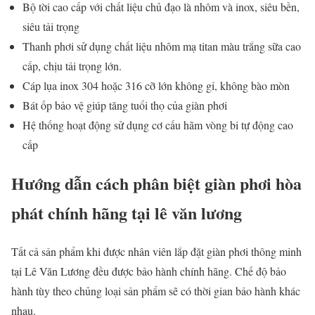
Bộ tời cao cấp với chất liệu chủ đạo là nhôm và inox, siêu bền,
siêu tải trọng
Thanh phơi sử dụng chất liệu nhôm mạ titan màu trắng sữa cao
cấp, chịu tải trọng lớn.
Cáp lụa inox 304 hoặc 316 cỡ lớn không gỉ, không bào mòn
Bát ốp bảo vệ giúp tăng tuổi thọ của giàn phơi
Hệ thống hoạt động sử dụng cơ cấu hãm vòng bi tự động cao
cấp
H
ướ
ng d
ẫ
n cách phân bi
ệ
t giàn ph
ơ
i h
ò
a
ph
á
t ch
í
nh h
ã
ng t
ạ
i lê văn l
ươ
ng
Tất cả sản phẩm khi được nhân viên lắp đặt giàn phơi thông minh
tại Lê Văn Lương đều được bảo hành chính hãng. Chế độ bảo
hành tùy theo chủng loại sản phẩm sẽ có thời gian bảo hành khác
nhau.