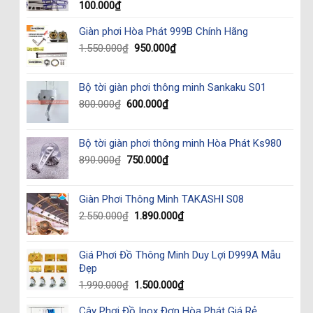
100.000
₫
Giàn phơi Hòa Phát 999B Chính Hãng
Original
Current
1.550.000
₫
950.000
₫
price
price
was:
is:
Bộ tời giàn phơi thông minh Sankaku S01
1.550.000₫.
950.000₫.
Original
Current
800.000
₫
600.000
₫
price
price
was:
is:
Bộ tời giàn phơi thông minh Hòa Phát Ks980
800.000₫.
600.000₫.
Original
Current
890.000
₫
750.000
₫
price
price
was:
is:
Giàn Phơi Thông Minh TAKASHI S08
890.000₫.
750.000₫.
Original
Current
2.550.000
₫
1.890.000
₫
price
price
was:
is:
Giá Phơi Đồ Thông Minh Duy Lợi D999A Mẫu
2.550.000₫.
1.890.000₫.
Đẹp
Original
Current
1.990.000
₫
1.500.000
₫
price
price
Cây Phơi Đồ Inox Đơn Hòa Phát Giá Rẻ
was:
is: