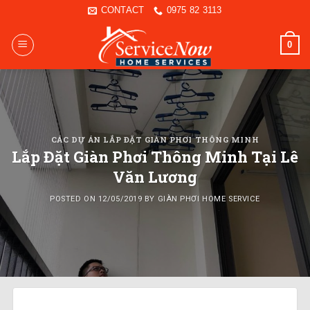
Skip
CONTACT
0975 82 3113
to
content
0
CÁC DỰ ÁN LẮP ĐẶT GIÀN PHƠI THÔNG MINH
Lắp Đặt Giàn Phơi Thông Minh Tại Lê
Văn Lương
POSTED ON
12/05/2019
BY
GIÀN PHƠI HOME SERVICE