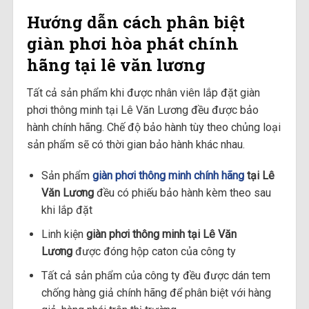
H
ướ
ng d
ẫ
n cách phân bi
ệ
t
giàn ph
ơ
i h
ò
a ph
á
t ch
í
nh
h
ã
ng t
ạ
i lê văn l
ươ
ng
Tất cả sản phẩm khi được nhân viên lắp đặt giàn
phơi thông minh tại Lê Văn Lương đều được bảo
hành chính hãng. Chế độ bảo hành tùy theo chủng loại
sản phẩm sẽ có thời gian bảo hành khác nhau.
Sản phẩm
giàn phơi thông minh chính hãng
tại Lê
Văn Lương
đều có phiếu bảo hành kèm theo sau
khi lắp đặt
Linh kiện
giàn phơi thông minh tại Lê Văn
Lương
được đóng hộp caton của công ty
Tất cả sản phẩm của công ty đều được dán tem
chống hàng giả chính hãng để phân biệt với hàng