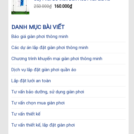
1.990.000₫.
1.500.000₫.
Original
Current
250.000
₫
160.000
₫
price
price
was:
is:
250.000₫.
160.000₫.
DANH MỤC BÀI VIẾT
Báo giá giàn phơi thông minh
Các dự án lắp đặt giàn phơi thông minh
Chương trình khuyến mại giàn phơi thông minh
Dịch vụ lắp đặt giàn phơi quần áo
Lắp đặt lưới an toàn
Tư vấn bảo dưỡng, sử dụng giàn phơi
Tư vấn chọn mua giàn phơi
Tư vấn thiết kế
Tư vấn thiết kế, lắp đặt giàn phơi