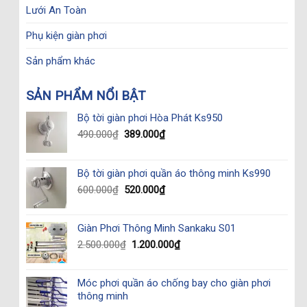
Lưới An Toàn
Phụ kiện giàn phơi
Sản phẩm khác
SẢN PHẨM NỔI BẬT
Bộ tời giàn phơi Hòa Phát Ks950
Original
Current
490.000
₫
389.000
₫
price
price
was:
is:
490.000₫.
389.000₫.
Bộ tời giàn phơi quần áo thông minh Ks990
Original
Current
600.000
₫
520.000
₫
price
price
was:
is:
Giàn Phơi Thông Minh Sankaku S01
600.000₫.
520.000₫.
Original
Current
2.500.000
₫
1.200.000
₫
price
price
was:
is:
Móc phơi quần áo chống bay cho giàn phơi
2.500.000₫.
1.200.000₫.
thông minh