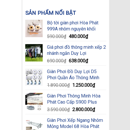
SẢN PHẨM NỔI BẬT
Bộ tời giàn phơi Hòa Phát
999A nhôm nguyên khối
Original
Current
590.000
₫
480.000
₫
price
price
Giá phơi đồ thông minh xếp 2
was:
is:
nhánh ngắn Duy Lợi
590.000₫.
480.000₫.
Original
Current
690.000
₫
638.000
₫
price
price
Giàn Phơi Đồ Duy Lợi D5
was:
is:
Phơi Quần Áo Thông Minh
690.000₫.
638.000₫.
Original
Current
1.890.000
₫
1.250.000
₫
price
price
Giàn Phơi Thông Minh Hòa
was:
is:
Phát Cao Cấp S900 Plus
1.890.000₫.
1.250.000₫.
Original
Current
3.590.000
₫
2.800.000
₫
price
price
Giàn Phơi Xếp Ngang Nhôm
was:
is:
Mỏng Model 68 Hòa Phát
3.590.000₫.
2.800.000₫.