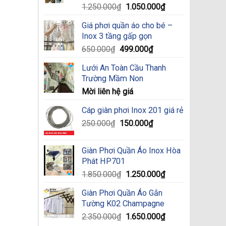
Original
Current
1.250.000
₫
1.050.000
₫
price
price
Giá phơi quần áo cho bé –
was:
is:
Inox 3 tầng gấp gọn
1.250.000₫.
1.050.000₫.
Original
Current
650.000
₫
499.000
₫
price
price
Lưới An Toàn Cầu Thanh
was:
is:
Trường Mầm Non
650.000₫.
499.000₫.
Mời liên hệ giá
Cáp giàn phơi Inox 201 giá rẻ
Original
Current
250.000
₫
150.000
₫
price
price
was:
is:
Giàn Phơi Quần Áo Inox Hòa
250.000₫.
150.000₫.
Phát HP701
Original
Current
1.850.000
₫
1.250.000
₫
price
price
Giàn Phơi Quần Áo Gắn
was:
is:
Tường K02 Champagne
1.850.000₫.
1.250.000₫.
Original
Current
2.350.000
₫
1.650.000
₫