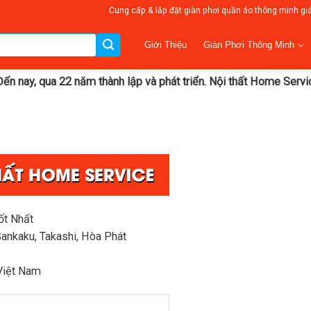
Cung cấp & lắp đặt giàn phơi quần áo thông minh gi
Giàn Phơi Thông Minh
Giới Thiệu
Đến nay, qua 22 năm thành lập và phát triển. Nội thất Home Serv
ốt Nhất
Sankaku, Takashi, Hòa Phát
 Việt Nam