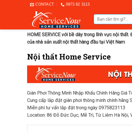
Skip
CONTACT
0975 82 3113
to
Tìm
content
kiếm:
HOME SERVICE với bề dày trong lĩnh vực nội thất. 
của nhà sản xuất nội thất hàng đầu tại
V
iệt
N
am
Nội thất Home Service
Giàn Phơi Thông Minh Nhập Khẩu Chính Hãng Giá T
Cung cấp lắp đặt giàn phơi thông minh chính hãng 
Miễn phí tư vấn lắp đặt trong ngày 0975823113
Location: 86 Đỗ Đức Dục, Mễ Trì, Từ Liêm Hà Nội,