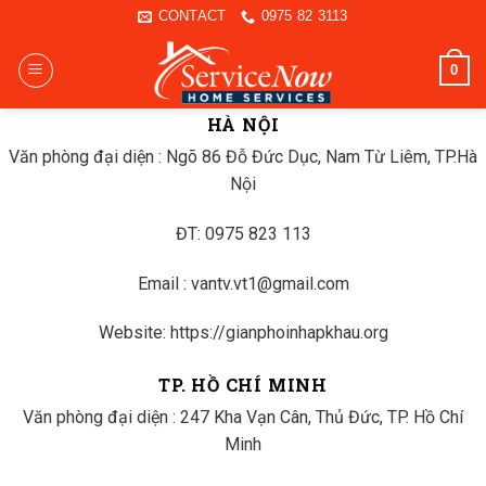
Skip
CONTACT
0975 82 3113
to
content
0
HÀ NỘI
Văn phòng đại diện : Ngõ 86 Đỗ Đức Dục, Nam Từ Liêm, TP.Hà
Nội
ĐT: 0975 823 113
Email : vantv.vt1@gmail.com
Website: https://gianphoinhapkhau.org
TP. HỒ CHÍ MINH
Văn phòng đại diện : 247 Kha Vạn Cân, Thủ Đức, TP. Hồ Chí
Minh