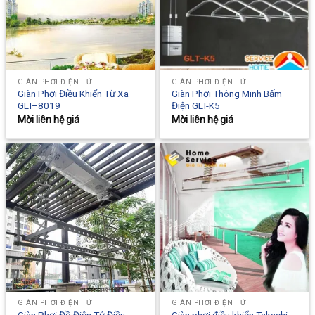
GIÀN PHƠI ĐIỆN TỬ
GIÀN PHƠI ĐIỆN TỬ
Giàn Phơi Điều Khiển Từ Xa
Giàn Phơi Thông Minh Bấm
GLT–8019
Điện GLT-K5
Mời liên hệ giá
Mời liên hệ giá
GIÀN PHƠI ĐIỆN TỬ
GIÀN PHƠI ĐIỆN TỬ
Giàn Phơi Đồ Điện Tử Điều
Giàn phơi điều khiển Takashi