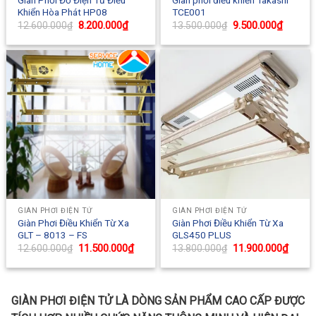
Khiển Hòa Phát HP08
TCE001
Original
8.200.000
₫
Current
Original
9.500.000
₫
Current
12.600.000
₫
13.500.000
₫
price
price
price
price
was:
is:
was:
is:
12.600.000₫.
8.200.000₫.
13.500.000₫.
9.500.0
GIÀN PHƠI ĐIỆN TỬ
GIÀN PHƠI ĐIỆN TỬ
Giàn Phơi Điều Khiển Từ Xa
Giàn Phơi Điều Khiển Từ Xa
GLT – 8013 – FS
GLS450 PLUS
Original
11.500.000
₫
Current
Original
11.900.000
₫
Curre
12.600.000
₫
13.800.000
₫
price
price
price
price
was:
is:
was:
is:
12.600.000₫.
11.500.000₫.
13.800.000₫.
11.900
GIÀN PH
Ơ
I
Đ
I
Ệ
N T
Ử
LÀ DÒNG SẢN PH
Â
M CAO C
Ấ
P Đ
ƯỢ
C