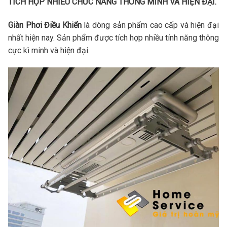
TÍCH H
Ợ
P NHI
Ề
U CH
Ứ
C NĂNG THÔNG MINH VÀ HI
Ệ
N Đ
Ạ
I.
Giàn Phơi Điều Khiển
là dòng sản phẩm cao cấp và hiện đại
nhất hiện nay. Sản phẩm được tích hợp nhiều tính năng thông
cực kì minh và hiện đại.