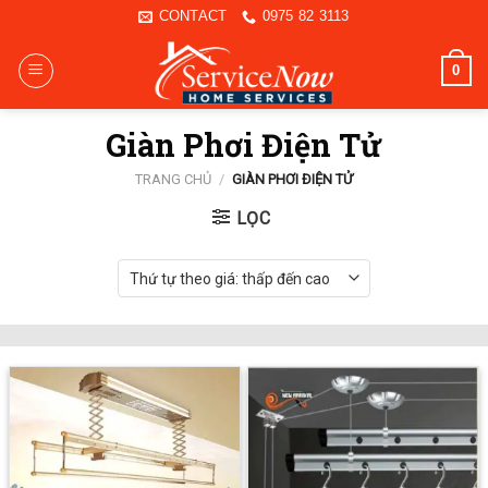
Skip
CONTACT
0975 82 3113
to
content
0
Giàn Phơi Điện Tử
TRANG CHỦ
/
GIÀN PHƠI ĐIỆN TỬ
LỌC