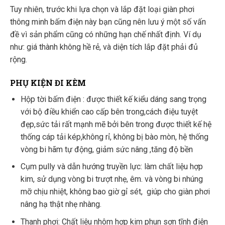
Tuy nhiên, trước khi lựa chọn và lắp đặt loại giàn phơi
thông minh bấm điện này bạn cũng nên lưu ý một số vấn
đề vì sản phẩm cũng có những hạn chế nhất định. Ví dụ
như: giá thành không hề rẻ, và diện tích lắp đặt phải đủ
rộng.
PHỤ KIỆN ĐI KÈM
Hộp tời bấm điện : được thiết kế kiểu dáng sang trọng
với bộ điều khiển cao cấp bên trong,cách điệu tuyệt
đẹp,sức tải rất mạnh mẽ bởi bên trong được thiết kế hệ
thống cáp tải kép,không rỉ, không bị bào mòn, hệ thống
vòng bi hãm tự động, giảm sức nâng ,tăng độ bền
Cụm pully và dẫn hướng truyền lực: làm chất liệu hợp
kim, sử dụng vòng bi trượt nhẹ, êm. và vòng bi nhúng
mỡ chịu nhiệt, không bao giờ gỉ sét, giúp cho giàn phơi
nâng hạ thật nhẹ nhàng.
Thanh phơi: Chất liệu nhôm hợp kim phun sơn tĩnh điện