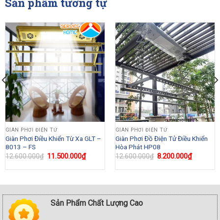
Sản phẩm tương tự
GIÀN PHƠI ĐIỆN TỬ
GIÀN PHƠI ĐIỆN TỬ
Giàn Phơi Điều Khiển Từ Xa GLT –
Giàn Phơi Đồ Điện Tử Điều Khiển
8013 – FS
Hòa Phát HP08
Original
11.500.000
₫
Current
Original
8.200.000
₫
Current
12.600.000
₫
12.600.000
₫
price
price
price
price
was:
is:
was:
is:
0₫.
12.600.000₫.
11.500.000₫.
12.600.000₫.
8.200.00
Sản Phẩm Chất Lượng Cao