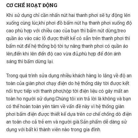
CƠ CHẾ HOẠT ĐỘNG
Khi sử dụng chỉ cần nhấn nút hai thanh phơi sẽ tự động lên
xuống cùng lúc,khi phơi đồ bấm nút hạ thanh phơi xuống độ
cao phù hợp với chiều cao của bạn thì bấm nút dừng,treo
quần áo vào các lỗ được thiết kế có sẵn trên thanh phơi thì
bấm nút để hệ thống bộ tời tự nâng thanh phơi có quần áo
lên,đến khi lên đến độ cao vừa đủ,phù hợp để đón ánh
sáng thì bấm dừng lại.
Trong quá trình sửa dụng nhiều khách hàng lo lắng về độ an
toàn của giàn phơi chạy điện do hệ thống dây tời được kết
nối trực tiếp với thanh phơi,hộp tời điện liệu có gây mất an
toàn ho người sử dụng.Chúng tôi xin trả lời là không và bạn
có thể hoàn toàn yên tâm về vấn đề này vì hệ thống giàn
phơi bấm điện được thiết kế dựa trên cơ chế chống dò điện
an toàn cho cả trẻ em và người già.Sản phẩm dễ dàng sử
dụng với bất kì thành viên nào trong gia đình.