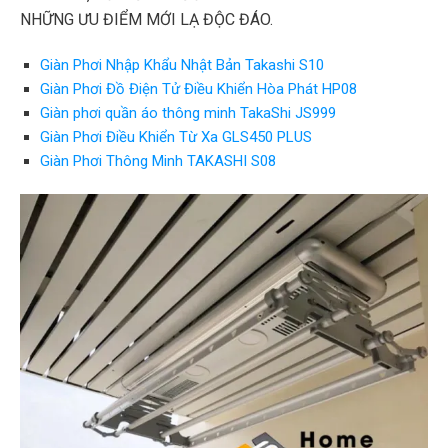
NHỮNG ƯU ĐIỂM MỚI LẠ ĐỘC ĐÁO.
Giàn Phơi Nhập Khẩu Nhật Bản Takashi S10
Giàn Phơi Đồ Điện Tử Điều Khiển Hòa Phát HP08
Giàn phơi quần áo thông minh TakaShi JS999
Giàn Phơi Điều Khiển Từ Xa GLS450 PLUS
Giàn Phơi Thông Minh TAKASHI S08