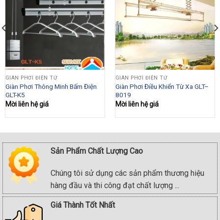
GIÀN PHƠI ĐIỆN TỬ
GIÀN PHƠI ĐIỆN TỬ
Giàn Phơi Thông Minh Bấm Điện
Giàn Phơi Điều Khiển Từ Xa GLT–
GLT-K5
8019
Mời liên hệ giá
Mời liên hệ giá
0₫.
Sản Phẩm Chất Lượng Cao
Chúng tôi sử dụng các sản phẩm thương hiệu
hàng đầu và thi công đạt chất lượng ...
Giá Thành Tốt Nhất