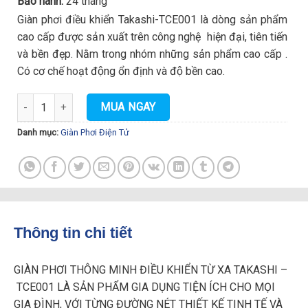
Bảo hành:
24 tháng
Giàn phơi điều khiển Takashi-TCE001 là dòng sản phẩm
cao cấp được sản xuất trên công nghệ hiện đại, tiên tiến
và bền đẹp. Nằm trong nhóm những sản phẩm cao cấp .
Có cơ chế hoạt động ổn định và độ bền cao.
Giàn phơi điều khiển Takashi TCE001 số lượng
MUA NGAY
Danh mục:
Giàn Phơi Điện Tử
Thông tin chi tiết
GIÀN PHƠI THÔNG MINH ĐIỀU KHIỂN TỪ XA TAKASHI –
TCE001 LÀ SẢN PHẨM GIA DỤNG TIỆN ÍCH CHO MỌI
GIA ĐÌNH, VỚI TỪNG ĐƯỜNG NÉT THIẾT KẾ TINH TẾ VÀ