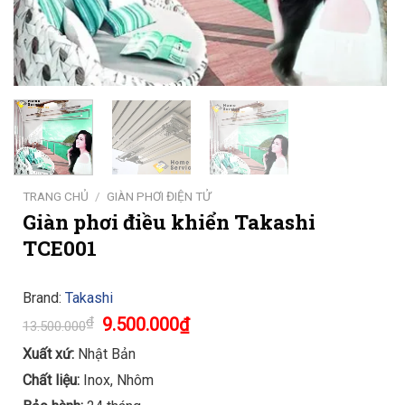
TRANG CHỦ
/
GIÀN PHƠI ĐIỆN TỬ
Giàn phơi điều khiển Takashi
TCE001
Brand:
Takashi
Original
Current
₫
9.500.000
₫
13.500.000
price
price
was:
is:
Xuất xứ:
Nhật Bản
13.500.000₫.
9.500.000₫.
Chất liệu:
Inox, Nhôm