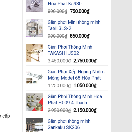
Hòa Phát Ks980
890.000₫.
450.000₫.
Original
Current
890.000
₫
750.000
₫
price
price
Giàn phơi Mini thông minh
was:
is:
Taeil 3LS-2
890.000₫.
750.000₫.
Original
Current
990.000
₫
860.000
₫
price
price
Giàn Phơi Thông Minh
was:
is:
TAKASHI JS02
990.000₫.
860.000₫.
Original
Current
3.450.000
₫
2.750.000
₫
price
price
Giàn Phơi Xếp Ngang Nhôm
was:
is:
Mỏng Model 68 Hòa Phát
3.450.000₫.
2.750.000₫.
Original
Current
1.250.000
₫
1.050.000
₫
price
price
Giàn Phơi Thông Minh Hòa
was:
is:
Phát H009 4 Thanh
1.250.000₫.
1.050.000₫.
Original
Current
2.950.000
₫
2.150.000
₫
o cấp
price
price
Giàn phơi thông minh
was:
is:
Sankaku SK206
2.950.000₫.
2.150.000₫.