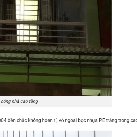
 công nhà cao tầng
 304 bền chắc không hoen rỉ, vỏ ngoài bọc nhựa PE trắng trong ca