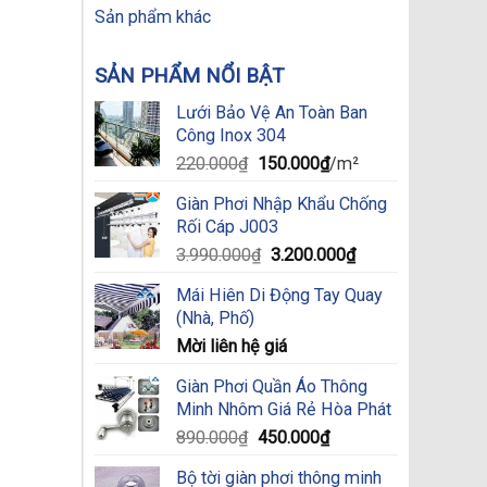
Sản phẩm khác
SẢN PHẨM NỔI BẬT
Lưới Bảo Vệ An Toàn Ban
Công Inox 304
Original
Current
220.000
₫
150.000
₫
/m²
price
price
Giàn Phơi Nhập Khẩu Chống
was:
is:
Rối Cáp J003
220.000₫.
150.000₫.
Original
Current
3.990.000
₫
3.200.000
₫
price
price
Mái Hiên Di Động Tay Quay
was:
is:
(Nhà, Phố)
3.990.000₫.
3.200.000₫.
Mời liên hệ giá
Giàn Phơi Quần Áo Thông
Minh Nhôm Giá Rẻ Hòa Phát
Original
Current
890.000
₫
450.000
₫
price
price
Bộ tời giàn phơi thông minh
was:
is: