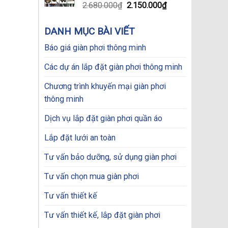
Original
Current
2.680.000
₫
2.150.000
₫
price
price
was:
is:
DANH MỤC BÀI VIẾT
2.680.000₫.
2.150.000₫.
Báo giá giàn phơi thông minh
Các dự án lắp đặt giàn phơi thông minh
Chương trình khuyến mại giàn phơi
thông minh
Dịch vụ lắp đặt giàn phơi quần áo
Lắp đặt lưới an toàn
Tư vấn bảo dưỡng, sử dụng giàn phơi
Tư vấn chọn mua giàn phơi
Tư vấn thiết kế
Tư vấn thiết kế, lắp đặt giàn phơi