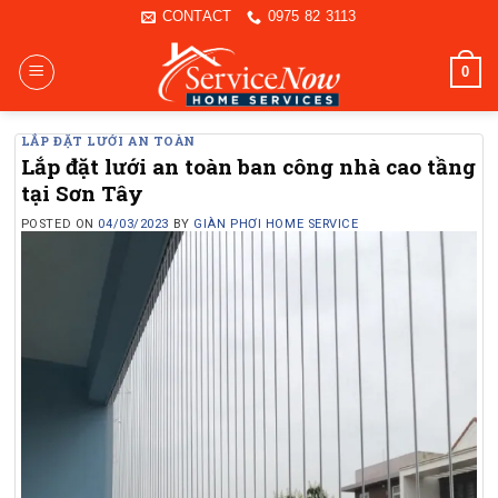
Skip
CONTACT
0975 82 3113
to
content
0
LẮP ĐẶT LƯỚI AN TOÀN
Lắp đặt lưới an toàn ban công nhà cao tầng
tại Sơn Tây
POSTED ON
04/03/2023
BY
GIÀN PHƠI HOME SERVICE