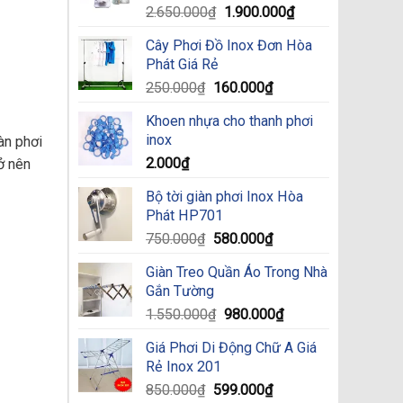
Original
Current
2.650.000
₫
1.900.000
₫
price
price
Cây Phơi Đồ Inox Đơn Hòa
was:
is:
Phát Giá Rẻ
2.650.000₫.
1.900.000₫.
Original
Current
250.000
₫
160.000
₫
price
price
Khoen nhựa cho thanh phơi
was:
is:
inox
àn phơi
250.000₫.
160.000₫.
2.000
₫
ở nên
Bộ tời giàn phơi Inox Hòa
Phát HP701
Original
Current
750.000
₫
580.000
₫
price
price
Giàn Treo Quần Áo Trong Nhà
was:
is:
Gắn Tường
750.000₫.
580.000₫.
Original
Current
1.550.000
₫
980.000
₫
price
price
Giá Phơi Di Động Chữ A Giá
was:
is:
Rẻ Inox 201
1.550.000₫.
980.000₫.
Original
Current
850.000
₫
599.000
₫