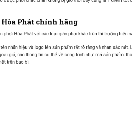
áo được phơi chắc chắn không bị gió thổi bay cũng là 1 điểm tốt 
i Hòa Phát chính hãng
 phơi Hòa Phát với các loại giàn phơi khác trên thị trường hiện n
ên nhãn hiệu và logo lên sản phẩm rất rõ ràng và nhan sắc nét.
oại giả, các thông tin cụ thể về công trình như: mã sản phẩm; th
ết trên bao bì.