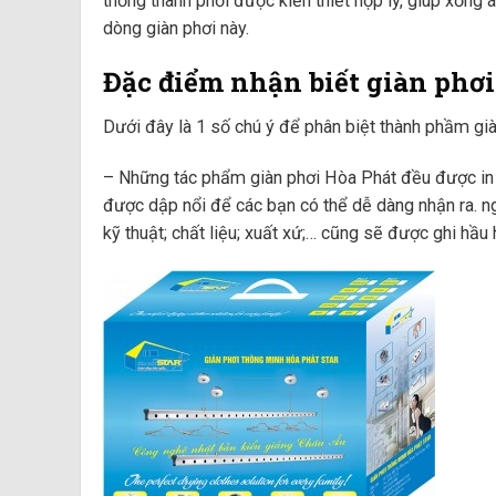
thống thanh phơi được kiến thiết hợp lý, giúp xống 
dòng giàn phơi này.
Đặc điểm nhận biết giàn phơ
Dưới đây là 1 số chú ý để phân biệt thành phầm giàn
– Những tác phẩm giàn phơi Hòa Phát đều được in t
được dập nổi để các bạn có thể dễ dàng nhận ra. ng
kỹ thuật; chất liệu; xuất xứ;… cũng sẽ được ghi hầu h