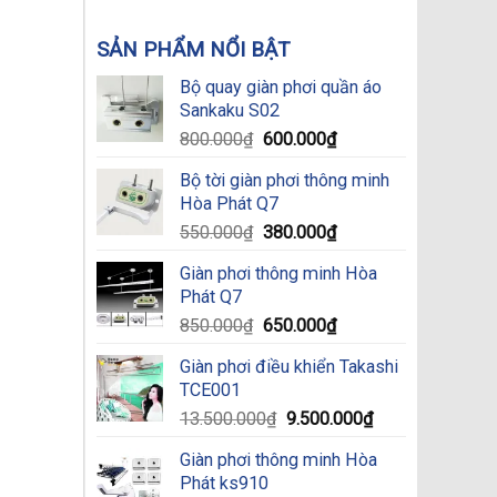
SẢN PHẨM NỔI BẬT
Bộ quay giàn phơi quần áo
Sankaku S02
Original
Current
800.000
₫
600.000
₫
price
price
Bộ tời giàn phơi thông minh
was:
is:
Hòa Phát Q7
800.000₫.
600.000₫.
Original
Current
550.000
₫
380.000
₫
price
price
Giàn phơi thông minh Hòa
was:
is:
Phát Q7
550.000₫.
380.000₫.
Original
Current
850.000
₫
650.000
₫
price
price
Giàn phơi điều khiển Takashi
was:
is:
TCE001
850.000₫.
650.000₫.
Original
Current
13.500.000
₫
9.500.000
₫
price
price
Giàn phơi thông minh Hòa
was:
is:
Phát ks910
13.500.000₫.
9.500.000₫.