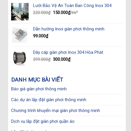
was:
is:
Lưới Bảo Vệ An Toàn Ban Công Inox 304
365.000₫.
285.000₫.
Original
Current
220.000
₫
150.000
₫
/m²
price
price
was:
is:
Dẫn hướng Inox giàn phơi thông minh
220.000₫.
150.000₫.
99.000
₫
Dây cáp giàn phơi Inox 304 Hòa Phát
Original
Current
399.000
₫
300.000
₫
price
price
was:
is:
399.000₫.
300.000₫.
DANH MỤC BÀI VIẾT
Báo giá giàn phơi thông minh
Các dự án lắp đặt giàn phơi thông minh
Chương trình khuyến mại giàn phơi thông minh
Dịch vụ lắp đặt giàn phơi quần áo