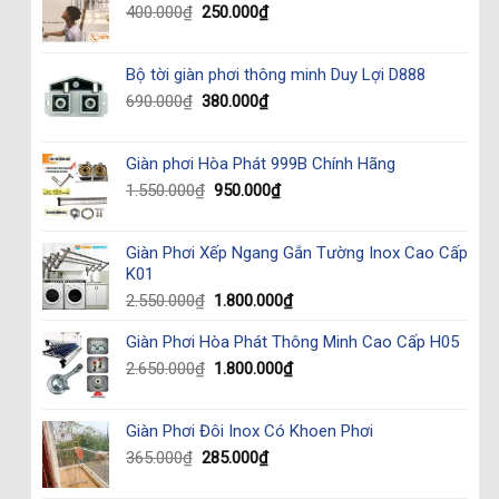
Original
Current
400.000
₫
250.000
₫
price
price
was:
is:
Bộ tời giàn phơi thông minh Duy Lợi D888
400.000₫.
250.000₫.
Original
Current
690.000
₫
380.000
₫
price
price
was:
is:
Giàn phơi Hòa Phát 999B Chính Hãng
690.000₫.
380.000₫.
Original
Current
1.550.000
₫
950.000
₫
price
price
was:
is:
Giàn Phơi Xếp Ngang Gắn Tường Inox Cao Cấp
1.550.000₫.
950.000₫.
K01
Original
Current
2.550.000
₫
1.800.000
₫
price
price
Giàn Phơi Hòa Phát Thông Minh Cao Cấp H05
was:
is:
2.550.000₫.
1.800.000₫.
Original
Current
2.650.000
₫
1.800.000
₫
price
price
was:
is:
Giàn Phơi Đôi Inox Có Khoen Phơi
2.650.000₫.
1.800.000₫.
Original
Current
365.000
₫
285.000
₫
price
price