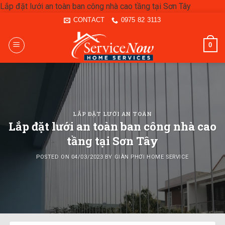
Skip
Lắp đặt lưới an toàn ban công nhà cao tầng tại Sơn Tây
to
CONTACT
0975 82 3113
content
0
LẮP ĐẶT LƯỚI AN TOÀN
Lắp đặt lưới an toàn ban công nhà cao
tầng tại Sơn Tây
POSTED ON
04/03/2023
BY
GIÀN PHƠI HOME SERVICE