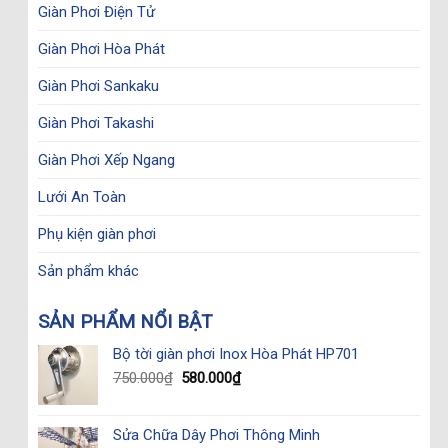
Giàn Phơi Điện Tử
Giàn Phơi Hòa Phát
Giàn Phơi Sankaku
Giàn Phơi Takashi
Giàn Phơi Xếp Ngang
Lưới An Toàn
Phụ kiện giàn phơi
Sản phẩm khác
SẢN PHẨM NỔI BẬT
Bộ tời giàn phơi Inox Hòa Phát HP701
Original
Current
750.000
₫
580.000
₫
price
price
was:
is:
750.000₫.
580.000₫.
Sửa Chữa Dây Phơi Thông Minh