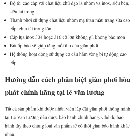
Bộ tời cao cấp với chất liệu chủ đạo là nhôm và inox, siêu bền,
siêu tải trọng
Thanh phơi sử dụng chất liệu nhôm mạ titan màu trắng sữa cao
cấp, chịu tải trọng lớn.
Cáp lụa inox 304 hoặc 316 cỡ lớn không gỉ, không bào mòn
Bát ốp bảo vệ giúp tăng tuổi thọ của giàn phơi
Hệ thống hoạt động sử dụng cơ cấu hãm vòng bi tự động cao
cấp
H
ướ
ng d
ẫ
n cách phân bi
ệ
t giàn ph
ơ
i h
ò
a
ph
á
t ch
í
nh h
ã
ng t
ạ
i lê văn l
ươ
ng
Tất cả sản phẩm khi được nhân viên lắp đặt giàn phơi thông minh
tại Lê Văn Lương đều được bảo hành chính hãng. Chế độ bảo
hành tùy theo chủng loại sản phẩm sẽ có thời gian bảo hành khác
nhau.