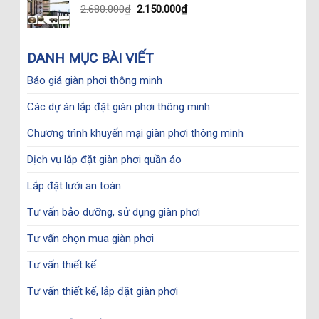
Original
Current
2.680.000
₫
2.150.000
₫
price
price
was:
is:
2.680.000₫.
2.150.000₫.
DANH MỤC BÀI VIẾT
Báo giá giàn phơi thông minh
Các dự án lắp đặt giàn phơi thông minh
Chương trình khuyến mại giàn phơi thông minh
Dịch vụ lắp đặt giàn phơi quần áo
Lắp đặt lưới an toàn
Tư vấn bảo dưỡng, sử dụng giàn phơi
Tư vấn chọn mua giàn phơi
Tư vấn thiết kế
Tư vấn thiết kế, lắp đặt giàn phơi