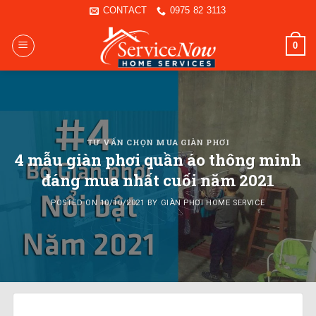
Skip
CONTACT
0975 82 3113
to
content
0
TƯ VẤN CHỌN MUA GIÀN PHƠI
4 mẫu giàn phơi quần áo thông minh
đáng mua nhất cuối năm 2021
POSTED ON
10/10/2021
BY
GIÀN PHƠI HOME SERVICE