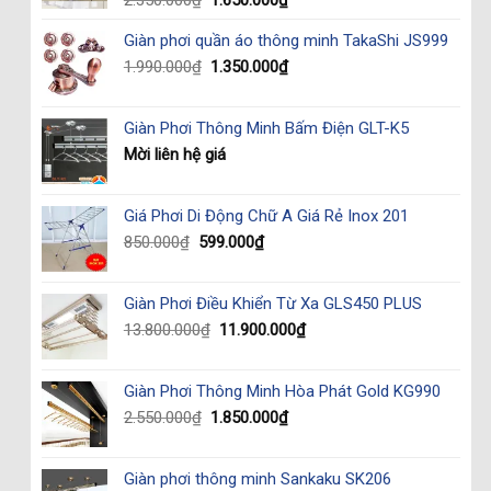
price
price
Giàn phơi quần áo thông minh TakaShi JS999
was:
is:
2.350.000₫.
1.650.000₫.
Original
Current
1.990.000
₫
1.350.000
₫
price
price
was:
is:
Giàn Phơi Thông Minh Bấm Điện GLT-K5
1.990.000₫.
1.350.000₫.
Mời liên hệ giá
Giá Phơi Di Động Chữ A Giá Rẻ Inox 201
Original
Current
850.000
₫
599.000
₫
price
price
was:
is:
Giàn Phơi Điều Khiển Từ Xa GLS450 PLUS
850.000₫.
599.000₫.
Original
Current
13.800.000
₫
11.900.000
₫
price
price
was:
is:
Giàn Phơi Thông Minh Hòa Phát Gold KG990
13.800.000₫.
11.900.000₫.
Original
Current
2.550.000
₫
1.850.000
₫
price
price
was:
is:
Giàn phơi thông minh Sankaku SK206
2.550.000₫.
1.850.000₫.