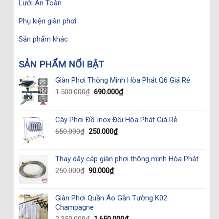
Lưới An Toàn
Phụ kiện giàn phơi
Sản phẩm khác
SẢN PHẨM NỔI BẬT
Giàn Phơi Thông Minh Hòa Phát Q6 Giá Rẻ
Original
Current
1.500.000
₫
690.000
₫
price
price
was:
is:
1.500.000₫.
690.000₫.
Cây Phơi Đồ Inox Đôi Hòa Phát Giá Rẻ
Original
Current
650.000
₫
250.000
₫
price
price
was:
is:
Thay dây cáp giàn phơi thông minh Hòa Phát
650.000₫.
250.000₫.
Original
Current
250.000
₫
90.000
₫
price
price
was:
is:
Giàn Phơi Quần Áo Gắn Tường K02
250.000₫.
90.000₫.
Champagne
Original
Current
2.350.000
₫
1.650.000
₫