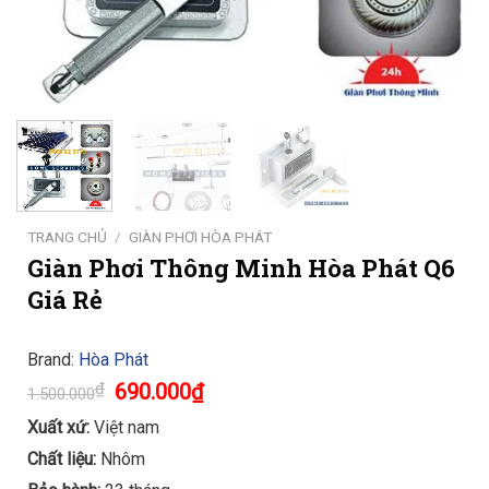
TRANG CHỦ
/
GIÀN PHƠI HÒA PHÁT
Giàn Phơi Thông Minh Hòa Phát Q6
Giá Rẻ
Brand:
Hòa Phát
Original
Current
₫
690.000
₫
1.500.000
price
price
was:
is:
Xuất xứ:
Việt nam
1.500.000₫.
690.000₫.
Chất liệu:
Nhôm