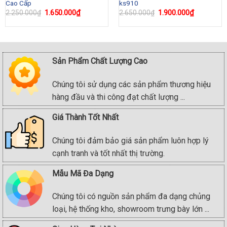
Cao Cấp
ks910
Original
1.650.000
₫
Current
Original
1.900.000
₫
Current
2.250.000
₫
2.650.000
₫
price
price
price
price
was:
is:
was:
is:
0₫.
2.250.000₫.
1.650.000₫.
2.650.000₫.
1.900.000
Sản Phẩm Chất Lượng Cao
Chúng tôi sử dụng các sản phẩm thương hiệu
hàng đầu và thi công đạt chất lượng ...
Giá Thành Tốt Nhất
Chúng tôi đảm bảo giá sản phẩm luôn hợp lý
cạnh tranh và tốt nhất thị trường.
Mẫu Mã Đa Dạng
Chúng tôi có nguồn sản phẩm đa dạng chủng
loại, hệ thống kho, showroom trưng bày lớn ...