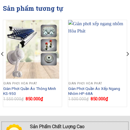
Sản phẩm tương tự
GIÀN PHƠI HÒA PHÁT
GIÀN PHƠI HÒA PHÁT
Giàn Phơi Quần Áo Thông Minh
Giàn Phơi Quần Áo Xếp Ngang
KS-950
Nhôm HP-68A
Original
850.000
₫
Current
Original
850.000
₫
Current
1.550.000
₫
1.500.000
₫
price
price
price
price
was:
is:
was:
is:
₫.
1.550.000₫.
850.000₫.
1.500.000₫.
850.000₫.
Sản Phẩm Chất Lượng Cao