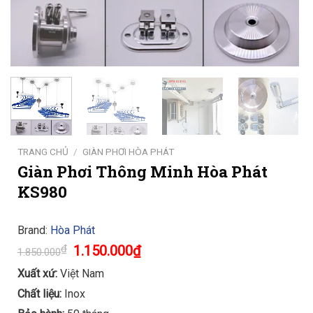
TRANG CHỦ
/
GIÀN PHƠI HÒA PHÁT
Giàn Phơi Thông Minh Hòa Phát
KS980
Brand:
Hòa Phát
Original
Current
₫
1.150.000
₫
1.850.000
price
price
was:
is:
Xuất xứ:
Việt Nam
1.850.000₫.
1.150.000₫.
Chất liệu:
Inox