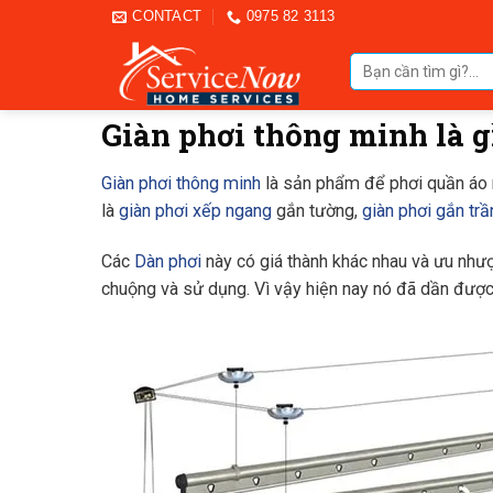
Skip
CONTACT
0975 82 3113
to
Tìm
content
kiếm:
Giàn phơi thông minh là g
Giàn phơi thông minh
là sản phẩm để phơi quần áo nh
là
giàn phơi xếp ngang
gắn tường,
giàn phơi gắn trầ
Các
Dàn phơi
này có giá thành khác nhau và ưu như
chuộng và sử dụng. Vì vậy hiện nay nó đã dần được