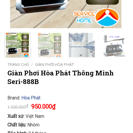
TRANG CHỦ
/
GIÀN PHƠI HÒA PHÁT
Giàn Phơi Hòa Phát Thông Minh
Seri-888B
Brand:
Hòa Phát
Original
Current
₫
950.000
₫
1.550.000
price
price
was:
is:
Xuất xứ:
Việt Nam
1.550.000₫.
950.000₫.
Chất liệu:
Nhôm