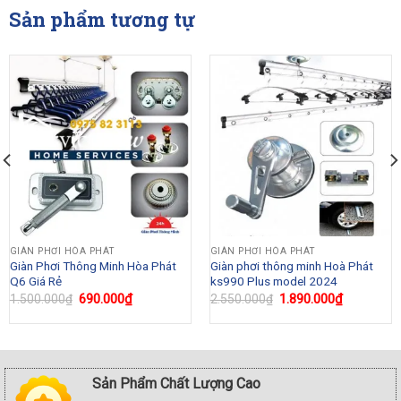
Sản phẩm tương tự
GIÀN PHƠI HÒA PHÁT
GIÀN PHƠI HÒA PHÁT
Giàn Phơi Thông Minh Hòa Phát
Giàn phơi thông minh Hoà Phát
Q6 Giá Rẻ
ks990 Plus model 2024
Original
690.000
₫
Current
Original
1.890.000
₫
Current
1.500.000
₫
2.550.000
₫
price
price
price
price
was:
is:
was:
is:
₫.
1.500.000₫.
690.000₫.
2.550.000₫.
1.890.000
Sản Phẩm Chất Lượng Cao