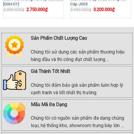
[GSH-01]
Cáp J003
Original
2.750.000
₫
Current
Original
3.200.000
₫
Current
3.990.000
₫
3.990.000
₫
price
price
price
price
was:
is:
was:
is:
₫.
3.990.000₫.
2.750.000₫.
3.990.000₫.
3.200.000
Sản Phẩm Chất Lượng Cao
Chúng tôi sử dụng các sản phẩm thương hiệu
hàng đầu và thi công đạt chất lượng ...
Giá Thành Tốt Nhất
Chúng tôi đảm bảo giá sản phẩm luôn hợp lý
cạnh tranh và tốt nhất thị trường.
Mẫu Mã Đa Dạng
Chúng tôi có nguồn sản phẩm đa dạng chủng
loại, hệ thống kho, showroom trưng bày lớn ...