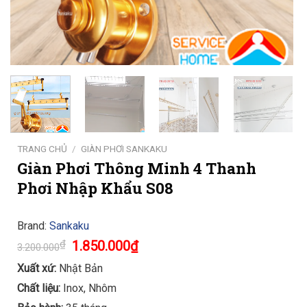
TRANG CHỦ
/
GIÀN PHƠI SANKAKU
Giàn Phơi Thông Minh 4 Thanh
Phơi Nhập Khẩu S08
Brand:
Sankaku
Original
Current
₫
1.850.000
₫
3.200.000
price
price
was:
is:
Xuất xứ:
Nhật Bản
3.200.000₫.
1.850.000₫.
Chất liệu:
Inox, Nhôm