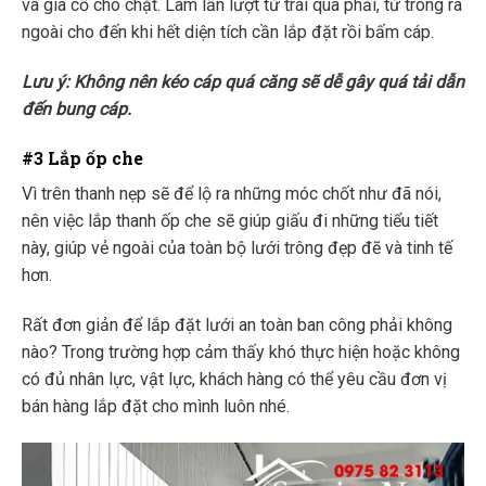
và gia cố cho chặt. Làm lần lượt từ trái qua phải, từ trong ra
ngoài cho đến khi hết diện tích cần lắp đặt rồi bấm cáp.
Lưu ý: Không nên kéo cáp quá căng sẽ dễ gây quá tải dẫn
đến bung cáp.
#3 Lắp ốp che
Vì trên thanh nẹp sẽ để lộ ra những móc chốt như đã nói,
nên việc lắp thanh ốp che sẽ giúp giấu đi những tiểu tiết
này, giúp vẻ ngoài của toàn bộ lưới trông đẹp đẽ và tinh tế
hơn.
Rất đơn giản để lắp đặt lưới an toàn ban công phải không
nào? Trong trường hợp cảm thấy khó thực hiện hoặc không
có đủ nhân lực, vật lực, khách hàng có thể yêu cầu đơn vị
bán hàng lắp đặt cho mình luôn nhé.