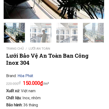
TRANG CHỦ
/
LƯỚI AN TOÀN
Lưới Bảo Vệ An Toàn Ban Công
Inox 304
Brand:
Hòa Phát
Original
Current
₫
150.000
₫
220.000
/m²
price
price
was:
is:
Xuất xứ:
Việt nam
220.000₫.
150.000₫.
Chất liệu:
Inox, nhôm
Bảo hành:
36 tháng