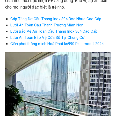
chất liêu Inox bọc nhựa PE sáng bóng. Bảo vệ sự an toàn
cho mọi người đặc biệt là trẻ nhỏ.
Cáp Tăng Đơ Cầu Thang Inox 304 Bọc Nhựa Cao Cấp
Lưới An Toàn Cầu Thanh Trường Mầm Non
Lưới Bảo Vệ An Toàn Cầu Thang Inox 304 Cao Cấp
Lưới An Toàn Bảo Vệ Cửa Sổ Tại Chung Cư
Giàn phơi thông minh Hoà Phát ks990 Plus model 2024