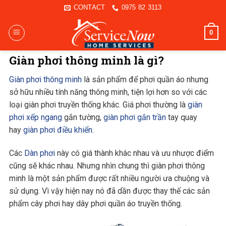
Skip
CONTACT
0975 82 3113
to
content
0
Giàn phơi thông minh là gì?
Giàn phơi thông minh
là sản phẩm để phơi quần áo nhưng
sở hữu nhiều tính năng thông minh, tiện lợi hơn so với các
loại giàn phơi truyền thống khác. Giá phơi thường là
giàn
phơi xếp ngang
gắn tường,
giàn phơi gắn trần
tay quay
hay
giàn phơi điều khiển
.
Các
Dàn phơi
này có giá thành khác nhau và ưu nhược điểm
cũng sẽ khác nhau. Nhưng nhìn chung thì giàn phơi thông
minh là một sản phẩm được rất nhiều người ưa chuộng và
sử dụng. Vì vậy hiện nay nó đã dần được thay thế các sản
phẩm cây phơi hay dây phơi quần áo truyền thống.