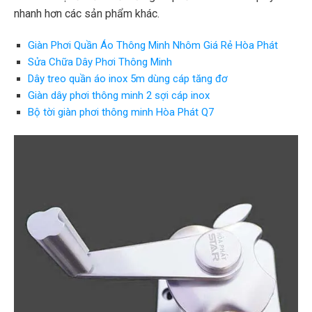
nhanh hơn các sản phẩm khác.
Giàn Phơi Quần Áo Thông Minh Nhôm Giá Rẻ Hòa Phát
Sửa Chữa Dây Phơi Thông Minh
Dây treo quần áo inox 5m dùng cáp tăng đơ
Giàn dây phơi thông minh 2 sợi cáp inox
Bộ tời giàn phơi thông minh Hòa Phát Q7