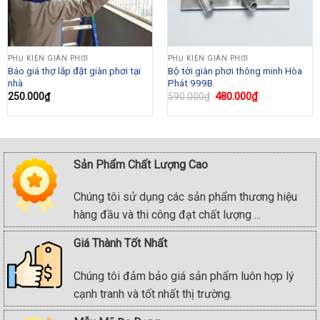
PHỤ KIỆN GIÀN PHƠI
PHỤ KIỆN GIÀN PHƠI
Báo giá thợ lắp đặt giàn phơi tại
Bộ tời giàn phơi thông minh Hòa
nhà
Phát 999B
Original
480.000
₫
Current
250.000
₫
590.000
₫
price
price
was:
is:
590.000₫.
480.000₫.
Sản Phẩm Chất Lượng Cao
Chúng tôi sử dụng các sản phẩm thương hiệu
hàng đầu và thi công đạt chất lượng ...
Giá Thành Tốt Nhất
Chúng tôi đảm bảo giá sản phẩm luôn hợp lý
cạnh tranh và tốt nhất thị trường.