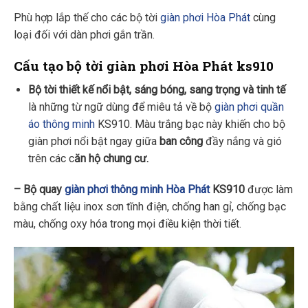
Phù hợp lắp thế cho các bộ tời
giàn phơi Hòa Phát
cùng
loại đối với dàn phơi gắn trần.
Cấu tạo bộ tời giàn phơi Hòa Phát ks910
Bộ tời thiết kế nổi bật, sáng bóng, sang trọng và tinh tế
là những từ ngữ dùng để miêu tả về bộ
giàn phơi quần
áo thông minh
KS910. Màu trắng bạc này khiến cho bộ
giàn phơi nổi bật ngay giữa
ban công
đầy nắng và gió
trên các c
ăn hộ chung cư
.
– Bộ quay
giàn phơi thông minh Hòa Phát
KS910
được làm
bằng chất liệu inox sơn tĩnh điện, chống han gỉ, chống bạc
màu, chống oxy hóa trong mọi điều kiện thời tiết.