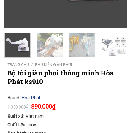
TRANG CHỦ
/
PHỤ KIỆN GIÀN PHƠI
Bộ tời giàn phơi thông minh Hòa
Phát ks910
Brand:
Hòa Phát
Original
Current
₫
890.000
₫
1.350.000
price
price
was:
is:
Xuất xứ:
Viêt nam
1.350.000₫.
890.000₫.
Chất liệu:
Inox