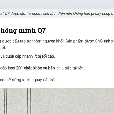
Phát Q7 được làm từ nhôm, sơn tĩnh điện nên không han gỉ hay cong 
 thông minh Q7
g được cấu tạo từ nhôm nguyên khối. Sản phẩm được CNC tinh xả
iết.
u và
cuốn cáp nhanh, ít bị rối cáp.
cáp inox 201 chắc khỏe và bền
, chịu sức tải lớn.
có thể dừng lại khi quay sát trần.