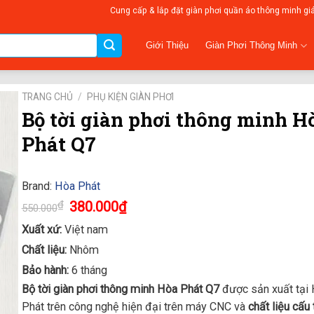
Cung cấp & lắp đặt giàn phơi quần áo thông minh gi
Giàn Phơi Thông Minh
Giới Thiệu
TRANG CHỦ
/
PHỤ KIỆN GIÀN PHƠI
Bộ tời giàn phơi thông minh H
Phát Q7
Brand:
Hòa Phát
Original
Current
₫
380.000
₫
550.000
price
price
was:
is:
Xuất xứ:
Việt nam
550.000₫.
380.000₫.
Chất liệu:
Nhôm
Bảo hành:
6 tháng
Bộ tời giàn phơi thông minh Hòa Phát Q7
được sản xuất tại
Phát trên công nghệ hiện đại trên máy CNC và
chất liệu cấu