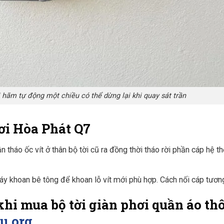
i hãm tự động một chiều có thể dừng lại khi quay sát trần
hơi Hòa Phát Q7
ần tháo ốc vít ở thân bộ tời cũ ra đồng thời tháo rời phần cáp hệ t
áy khoan bê tông để khoan lỗ vít mới phù hợp. Cách nối cáp tươn
ng khi mua bộ tời giàn phơi quần áo 
u.org