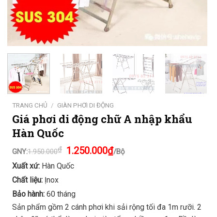
TRANG CHỦ
/
GIÀN PHƠI DI ĐỘNG
Giá phơi di động chữ A nhập khẩu
Hàn Quốc
Original
Current
₫
1.250.000
₫
GNY:
1.950.000
/Bộ
price
price
was:
is:
Xuất xứ:
Hàn Quốc
1.950.000₫.
1.250.000₫.
Chất liệu:
Ịnox
Bảo hành:
60 tháng
Sản phẩm gồm 2 cánh phơi khi sải rộng tối đa 1m rưỡi. 2