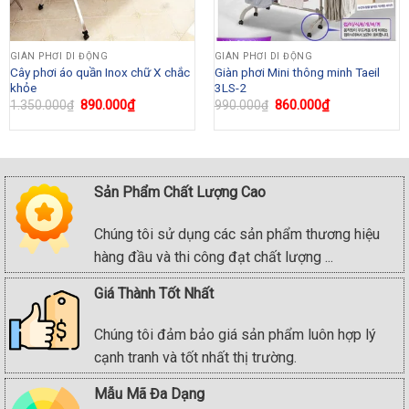
GIÀN PHƠI DI ĐỘNG
GIÀN PHƠI DI ĐỘNG
Cây phơi áo quần Inox chữ X chắc
Giàn phơi Mini thông minh Taeil
khỏe
3LS-2
Original
890.000
₫
Current
Original
860.000
₫
Current
1.350.000
₫
990.000
₫
price
price
price
price
was:
is:
was:
is:
1.350.000₫.
890.000₫.
990.000₫.
860.000₫.
Sản Phẩm Chất Lượng Cao
Chúng tôi sử dụng các sản phẩm thương hiệu
hàng đầu và thi công đạt chất lượng ...
Giá Thành Tốt Nhất
Chúng tôi đảm bảo giá sản phẩm luôn hợp lý
cạnh tranh và tốt nhất thị trường.
Mẫu Mã Đa Dạng