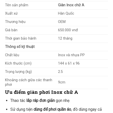
Tên sản phẩm
Giàn Inox chữ A
Xuất xứ
Hàn Quốc
Thương hiệu
OEM
Giá bán
650.000 vnđ
Thời gian bảo hành
12 tháng
Thông số kỹ thuật
Chất liệu
Inox và nhựa PP
Kích thước (cm)
144 x 61 x 96
Trọng lượng (kg)
2.5
Khoảng cách giữa các thanh
9cm
phơi
Ưu điểm giàn phơi Inox chữ A
Thao tác
lắp ráp đơn giản
gọn nhẹ.
Sử dụng tiện
dùng để phơi quần áo
, đồ dùng ngay cả