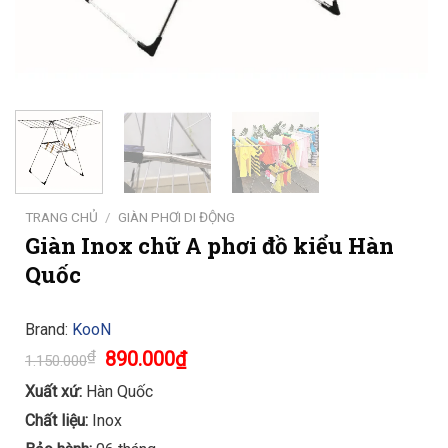
TRANG CHỦ
/
GIÀN PHƠI DI ĐỘNG
Giàn Inox chữ A phơi đồ kiểu Hàn
Quốc
Brand:
KooN
Original
Current
₫
890.000
₫
1.150.000
price
price
was:
is:
Xuất xứ:
Hàn Quốc
1.150.000₫.
890.000₫.
Chất liệu:
Inox