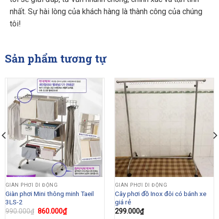
nhất. Sự hài lòng của khách hàng là thành công của chúng
tôi!
Sản phẩm tương tự
GIÀN PHƠI DI ĐỘNG
GIÀN PHƠI DI ĐỘNG
Giàn phơi Mini thông minh Taeil
Cây phơi đồ Inox đôi có bánh xe
3LS-2
giá rẻ
Original
860.000
₫
Current
990.000
₫
299.000
₫
price
price