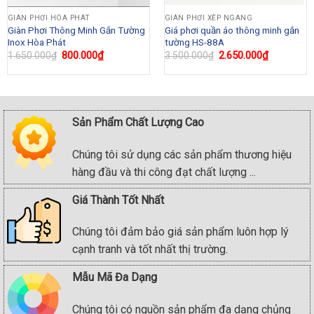
GIÀN PHƠI HÒA PHÁT
GIÀN PHƠI XẾP NGANG
Giàn Phơi Thông Minh Gắn Tường
Giá phơi quần áo thông minh gắn
Inox Hòa Phát
tường HS-88A
Original
800.000
₫
Current
Original
2.650.000
₫
Current
1.650.000
₫
3.500.000
₫
price
price
price
price
was:
is:
was:
is:
1.650.000₫.
800.000₫.
3.500.000₫.
2.650.000
Sản Phẩm Chất Lượng Cao
Chúng tôi sử dụng các sản phẩm thương hiệu
hàng đầu và thi công đạt chất lượng ...
Giá Thành Tốt Nhất
Chúng tôi đảm bảo giá sản phẩm luôn hợp lý
cạnh tranh và tốt nhất thị trường.
Mẫu Mã Đa Dạng
Chúng tôi có nguồn sản phẩm đa dạng chủng