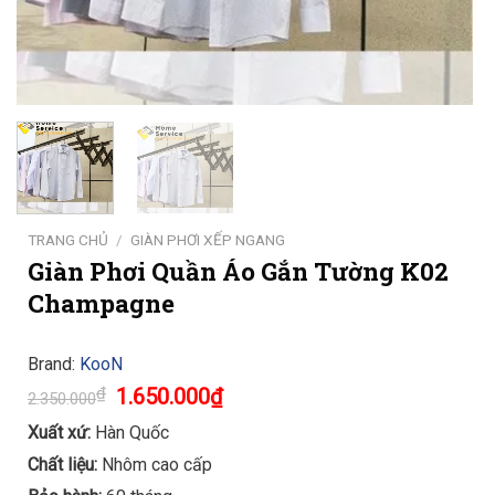
TRANG CHỦ
/
GIÀN PHƠI XẾP NGANG
Giàn Phơi Quần Áo Gắn Tường K02
Champagne
Brand:
KooN
Original
Current
₫
1.650.000
₫
2.350.000
price
price
was:
is:
Xuất xứ:
Hàn Quốc
2.350.000₫.
1.650.000₫.
Chất liệu:
Nhôm cao cấp