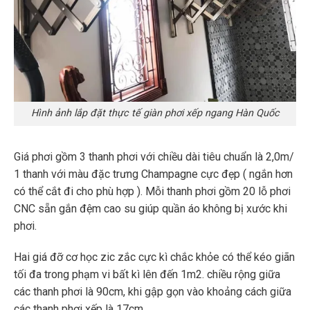
Hình ảnh lắp đặt thực tế giàn phơi xếp ngang Hàn Quốc
Giá phơi gồm 3 thanh phơi với chiều dài tiêu chuẩn là 2,0m/
1 thanh với màu đặc trưng Champagne
cực đẹp ( ngắn hơn
có thể cắt đi cho phù hợp ). Mỗi thanh phơi gồm 20 lỗ phơi
CNC sẵn gắn đệm cao su giúp quần áo không bị xước khi
phơi.
Hai giá đỡ cơ học zic zắc cực kì chắc khỏe có thể kéo giãn
tối đa trong phạm vi bất kì lên đến 1m2. chiều rộng giữa
các thanh phơi là 90cm, khi gập gọn vào khoảng cách giữa
các thanh phơi xếp là 17cm.