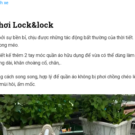
h xe
phơi Lock&lock
 bởi sự bền bỉ, chịu được những tác động bất thường của thời tiết
cong méo.
hiết kế thêm 2 tay móc quần áo hữu dụng để vừa có thể dùng làm
g dài, khăn choàng cổ, chăn,..
g cách song song, hợp lý để quần áo không bị phơi chồng chéo lê
 mùi hôi, ẩm mốc.