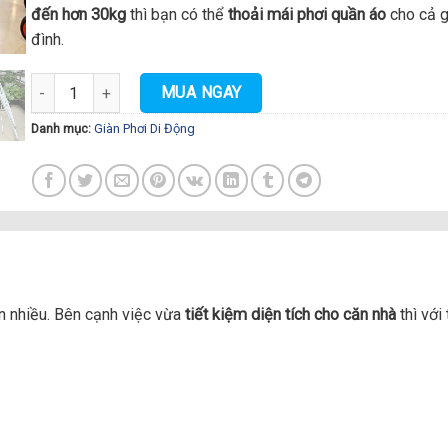
đến hơn 30kg
thì bạn có thể
thoải mái phơi quần áo
cho cả g
đình.
Giàn Phơi Quần Áo Lock&Lock Màu Be số lượng
MUA NGAY
Danh mục:
Giàn Phơi Di Động
 nhiều. Bên cạnh việc vừa
tiết kiệm diện tích cho căn nhà
thì với