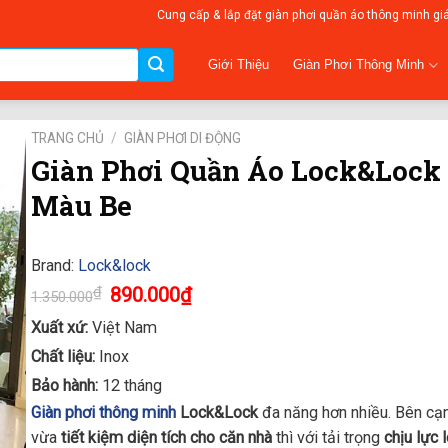
Cung cấp & lắp đặt giàn phơi quần áo thông minh gi
Giàn Phơi Thông Minh
Giới Thiệu
TRANG CHỦ
/
GIÀN PHƠI DI ĐỘNG
Giàn Phơi Quần Áo Lock&Lock
Màu Be
Brand:
Lock&lock
Original
Current
₫
890.000
₫
1.350.000
price
price
was:
is:
Xuất xứ:
Việt Nam
1.350.000₫.
890.000₫.
Chất liệu:
Inox
Bảo hành:
12 tháng
Giàn phơi thông minh
Lock&Lock
đa năng hơn nhiều. Bên cạn
vừa
tiết kiệm diện tích cho căn nhà
thì với tải trọng
chịu lực 