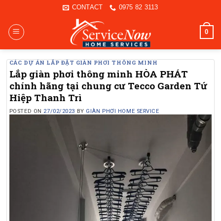
Skip
CONTACT
0975 82 3113
to
content
0
CÁC DỰ ÁN LẮP ĐẶT GIÀN PHƠI THÔNG MINH
Lắp giàn phơi thông minh HÒA PHÁT
chính hãng tại chung cư Tecco Garden Tứ
Hiệp Thanh Trì
POSTED ON
27/02/2023
BY
GIÀN PHƠI HOME SERVICE