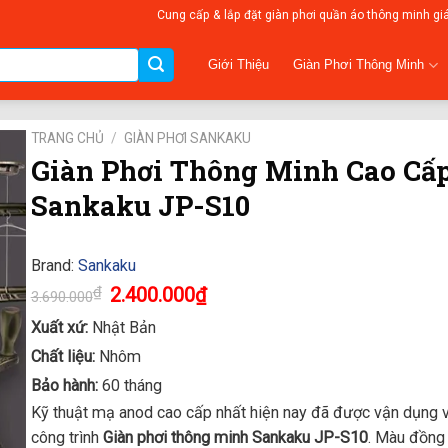
Cung cấp & lắp đặt giàn phơi quần áo thông minh gi
Giàn Phơi Thông Minh
Giới Thiệu
TRANG CHỦ
/
GIÀN PHƠI SANKAKU
Giàn Phơi Thông Minh Cao Cấ
Sankaku JP-S10
Brand:
Sankaku
Original
Current
₫
2.400.000
₫
3.690.000
price
price
was:
is:
Xuất xứ:
Nhật Bản
3.690.000₫.
2.400.000₫.
Chất liệu:
Nhôm
Bảo hành:
60 tháng
Kỹ thuật mạ anod cao cấp nhất hiện nay đã được vận dụng 
công trình
Giàn phơi thông minh Sankaku JP-S10
. Màu đồng