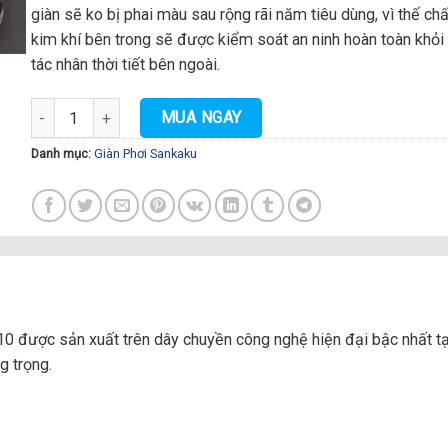
giàn sẽ ko bị phai màu sau rộng rãi năm tiêu dùng, vì thế chấ
kim khí bên trong sẽ được kiểm soát an ninh hoàn toàn khỏi
tác nhân thời tiết bên ngoài.
Giàn Phơi Thông Minh Cao Cấp Sankaku JP-S10 số lượng
MUA NGAY
Danh mục:
Giàn Phơi Sankaku
0 được sản xuất trên dây chuyền công nghệ hiện đại bậc nhất 
g trọng.