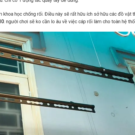
. Chỉ có 1 động tác quay tay dễ dùng.
hoa học chống rối. Điều này sẽ rất hữu ích sở hữu các đồ vật t
10
. người chơi sẽ ko cần lo âu về việc cáp rối làm cho toàn hệ th