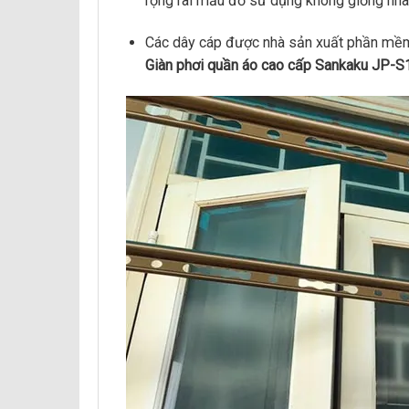
rộng rãi mẫu đồ sử dụng không giống nhau
Các dây cáp được nhà sản xuất phần mềm k
Giàn phơi quần áo cao cấp Sankaku JP-S