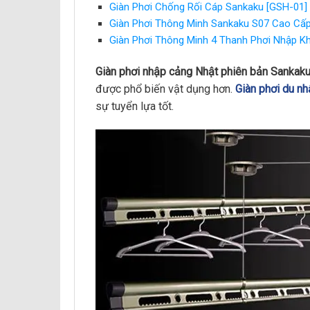
Giàn Phơi Chống Rối Cáp Sankaku [GSH-01]
Giàn Phơi Thông Minh Sankaku S07 Cao Cấ
Giàn Phơi Thông Minh 4 Thanh Phơi Nhập K
Giàn phơi nhập cảng Nhật phiên bản Sankak
được phổ biến vật dụng hơn.
Giàn phơi du n
sự tuyển lựa tốt.