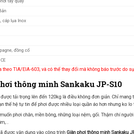
phơi tay quay
Bản
 cáp lụa Inox
agne, đồng cổ
 CE
a theo TIA/EIA-603, và có thể thay đổi mà không báo trước do sự p
 phơi thông minh Sankaku JP-S10
 được tải trọng lên đến 120kg là điều không đơn giản. Chỉ mang
thế hệ tự tin để phơi được nhiều loại quần áo hơn nhưng ko lo tá
 muốn phơi chăn, mền bông, những loại nệm, gối. Thậm chí người 
him,…
đã được vận dụng vào công trình
Giàn phơi thông minh Sankaku 