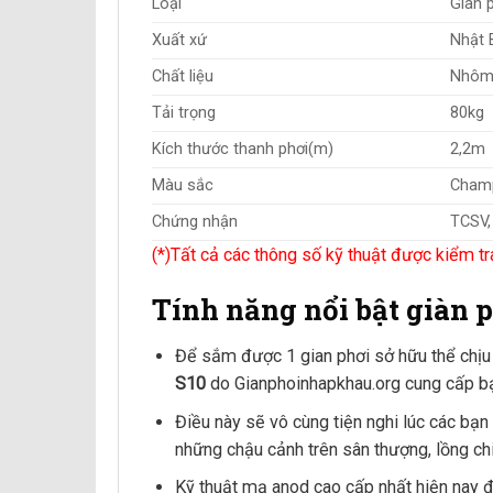
Loại
Giàn 
Xuất xứ
Nhật 
Chất liệu
Nhôm,
Tải trọng
80kg
Kích thước thanh phơi(m)
2,2m
Màu sắc
Champ
Chứng nhận
TCSV,
(*)Tất cả các thông số kỹ thuật được kiểm tr
Tính năng nổi bật giàn
Để sắm được 1 gian phơi sở hữu thể chịu
S10
do Gianphoinhapkhau.org cung cấp bạn 
Điều này sẽ vô cùng tiện nghi lúc các bạn
những chậu cảnh trên sân thượng, lồng c
Kỹ thuật mạ anod cao cấp nhất hiện nay 