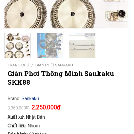
TRANG CHỦ
/
GIÀN PHƠI SANKAKU
Giàn Phơi Thông Minh Sankaku
SKK88
Brand:
Sankaku
Original
Current
₫
2.250.000
₫
3.360.000
price
price
was:
is:
Xuất xứ:
Nhật Bản
3.360.000₫.
2.250.000₫.
Chất liệu:
Nhôm