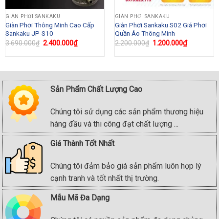
GIÀN PHƠI SANKAKU
GIÀN PHƠI SANKAKU
Giàn Phơi Thông Minh Cao Cấp
Giàn Phơi Sankaku S02 Giá Phơi
Sankaku JP-S10
Quần Áo Thông Minh
Original
2.400.000
₫
Current
Original
1.200.000
₫
Current
3.690.000
₫
2.200.000
₫
price
price
price
price
was:
is:
was:
is:
₫.
3.690.000₫.
2.400.000₫.
2.200.000₫.
1.200.000
Sản Phẩm Chất Lượng Cao
Chúng tôi sử dụng các sản phẩm thương hiệu
hàng đầu và thi công đạt chất lượng ...
Giá Thành Tốt Nhất
Chúng tôi đảm bảo giá sản phẩm luôn hợp lý
cạnh tranh và tốt nhất thị trường.
Mẫu Mã Đa Dạng