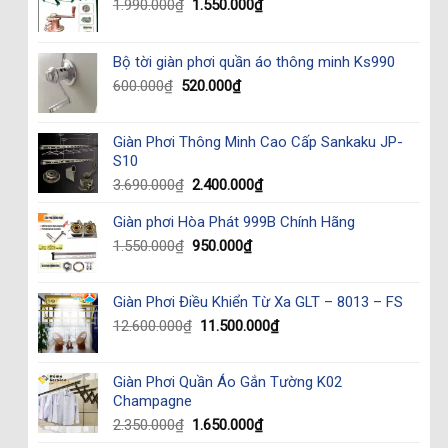
Original
Current
1.990.000
₫
1.550.000
₫
price
price
was:
is:
1.990.000₫.
1.550.000₫.
Bộ tời giàn phơi quần áo thông minh Ks990
Original
Current
600.000
₫
520.000
₫
price
price
was:
is:
Giàn Phơi Thông Minh Cao Cấp Sankaku JP-
600.000₫.
520.000₫.
S10
Original
Current
3.690.000
₫
2.400.000
₫
price
price
Giàn phơi Hòa Phát 999B Chính Hãng
was:
is:
3.690.000₫.
2.400.000₫.
Original
Current
1.550.000
₫
950.000
₫
price
price
was:
is:
Giàn Phơi Điều Khiển Từ Xa GLT – 8013 – FS
1.550.000₫.
950.000₫.
Original
Current
12.600.000
₫
11.500.000
₫
price
price
was:
is:
Giàn Phơi Quần Áo Gắn Tường K02
12.600.000₫.
11.500.000₫.
Champagne
Original
Current
2.350.000
₫
1.650.000
₫
price
price