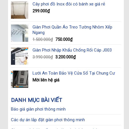
Cây phơi đồ Inox đôi có bánh xe giá rẻ
was:
is:
2.350.000₫.
1.650.000₫.
299.000
₫
Giàn Phơi Quần Áo Treo Tường Nhôm Xếp
Ngang
Original
Current
1.500.000
₫
750.000
₫
price
price
Giàn Phơi Nhập Khẩu Chống Rối Cáp J003
was:
is:
1.500.000₫.
750.000₫.
Original
Current
3.990.000
₫
3.200.000
₫
price
price
was:
is:
Lưới An Toàn Bảo Vệ Cửa Sổ Tại Chung Cư
3.990.000₫.
3.200.000₫.
Mời liên hệ giá
DANH MỤC BÀI VIẾT
Báo giá giàn phơi thông minh
Các dự án lắp đặt giàn phơi thông minh