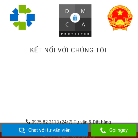
KẾT NỐI VỚI CHÚNG TÔI
0975 82 3113 (24/7) Tư vấn & Đặt hàng
Chat với tư vấn viên
Gọi ngay
Tư vấn kỹ thuật: 0919.181.936