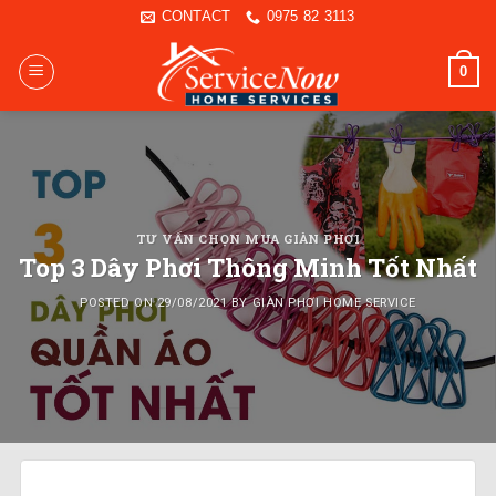
Skip
CONTACT
0975 82 3113
to
content
0
TƯ VẤN CHỌN MUA GIÀN PHƠI
Top 3 Dây Phơi Thông Minh Tốt Nhất
POSTED ON
29/08/2021
BY
GIÀN PHƠI HOME SERVICE