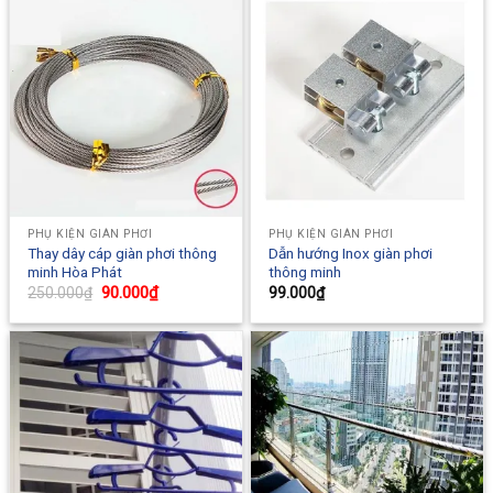
PHỤ KIỆN GIÀN PHƠI
PHỤ KIỆN GIÀN PHƠI
Thay dây cáp giàn phơi thông
Dẫn hướng Inox giàn phơi
minh Hòa Phát
thông minh
Original
90.000
₫
Current
250.000
₫
99.000
₫
price
price
was:
is:
250.000₫.
90.000₫.