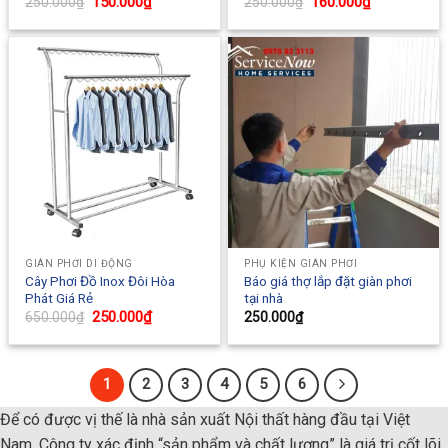
Original
150.000
₫
Current
Original
160.000
₫
Current
250.000
₫
250.000
₫
price
price
price
price
was:
is:
was:
is:
250.000₫.
150.000₫.
250.000₫.
160.000₫.
GIÀN PHƠI DI ĐỘNG
PHỤ KIỆN GIÀN PHƠI
Cây Phơi Đồ Inox Đôi Hòa
Báo giá thợ lắp đặt giàn phơi
Phát Giá Rẻ
tại nhà
Original
250.000
₫
Current
650.000
₫
250.000
₫
price
price
was:
is:
650.000₫.
250.000₫.
1
2
3
4
5
6
Để có được vị thế là nhà sản xuất Nội thất hàng đầu tại Việt
Nam, Công ty xác định “sản phẩm và chất lượng” là giá trị cốt lõi