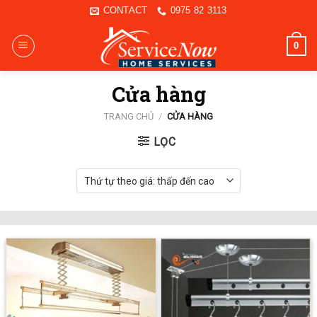
Skip
CONTACT
0975 82 3113
to
content
0
Cửa hàng
TRANG CHỦ
/
CỬA HÀNG
LỌC