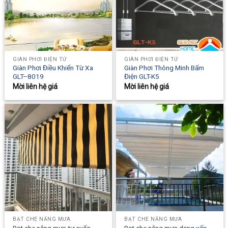
GIÀN PHƠI ĐIỆN TỬ
GIÀN PHƠI ĐIỆN TỬ
Giàn Phơi Điều Khiển Từ Xa
Giàn Phơi Thông Minh Bấm
GLT–8019
Điện GLT-K5
Mời liên hệ giá
Mời liên hệ giá
BẠT CHE NẮNG MƯA
BẠT CHE NẮNG MƯA
Bạt che nắng mưa tự cuốn
Bạt che nắng mưa dạng xếp