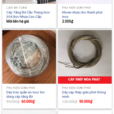
LƯỚI AN TOÀN
PHỤ KIỆN GIÀN PHƠI
Cáp Tăng Đơ Cầu Thang Inox
Khoen nhựa cho thanh phơi
304 Bọc Nhựa Cao Cấp
inox
Mời liên hệ giá
2.000
₫
PHỤ KIỆN GIÀN PHƠI
PHỤ KIỆN GIÀN PHƠI
Dây treo quần áo inox 5m
Dây cáp thép giàn phơi thông
dùng cáp tăng đơ
minh
Original
60.000
₫
Current
Original
90.000
₫
Current
99.000
₫
120.000
₫
price
price
price
price
was:
is:
was:
is:
99.000₫.
60.000₫.
120.000₫.
90.000₫.