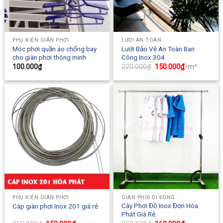
PHỤ KIỆN GIÀN PHƠI
LƯỚI AN TOÀN
Móc phơi quần áo chống bay
Lưới Bảo Vệ An Toàn Ban
cho giàn phơi thông minh
Công Inox 304
Original
150.000
₫
Current
100.000
₫
220.000
₫
/m²
price
price
was:
is:
220.000₫.
150.000₫.
PHỤ KIỆN GIÀN PHƠI
GIÀN PHƠI DI ĐỘNG
Cây Phơi Đồ Inox Đơn Hòa
Cáp giàn phơi Inox 201 giá rẻ
Phát Giá Rẻ