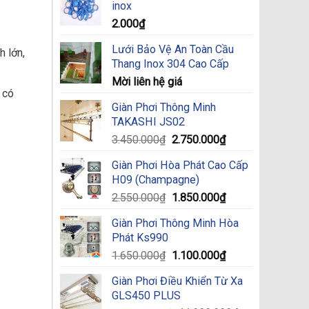
inox
1.250.000₫.
2.000
₫
Lưới Bảo Vệ An Toàn Cầu
h lớn,
Thang Inox 304 Cao Cấp
Mời liên hệ giá
 có
Giàn Phơi Thông Minh
TAKASHI JS02
Original
Current
3.450.000
₫
2.750.000
₫
price
price
Giàn Phơi Hòa Phát Cao Cấp
was:
is:
H09 (Champagne)
3.450.000₫.
2.750.000₫.
Original
Current
2.550.000
₫
1.850.000
₫
price
price
Giàn Phơi Thông Minh Hòa
was:
is:
Phát Ks990
2.550.000₫.
1.850.000₫.
Original
Current
1.650.000
₫
1.100.000
₫
price
price
Giàn Phơi Điều Khiển Từ Xa
was:
is:
GLS450 PLUS
1.650.000₫.
1.100.000₫.