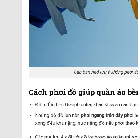
Các bạn nhớ lưu ý không phơi áo
Cách phơi đồ giúp quần áo bề
Điều đầu tiên Gianphoinhapkhau khuyên các bạ
Những bộ đồ len nên
phơi ngang trên dây phơi
ho
xong đều khá nặng, sức nặng đó nếu phơi theo k
Các mẹ lưu ý, đối với đồ lót hoặc áo quần trẻ s