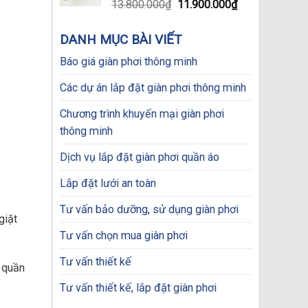
Original
Current
13.800.000
₫
11.900.000
₫
price
price
was:
is:
DANH MỤC BÀI VIẾT
13.800.000₫.
11.900.000₫.
Báo giá giàn phơi thông minh
Các dự án lắp đặt giàn phơi thông minh
Chương trình khuyến mại giàn phơi
thông minh
Dịch vụ lắp đặt giàn phơi quần áo
Lắp đặt lưới an toàn
Tư vấn bảo dưỡng, sử dụng giàn phơi
giặt
Tư vấn chọn mua giàn phơi
Tư vấn thiết kế
i quần
Tư vấn thiết kế, lắp đặt giàn phơi