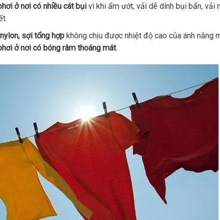
hơi ở nơi có nhiều cát bụi
vì khi ẩm ướt, vải dễ dính bụi bẩn, vải
ết.
, nylon, sợi tổng hợp
không chịu được nhiệt độ cao của ánh nắng mặ
phơi ở nơi có bóng râm thoáng mát
.