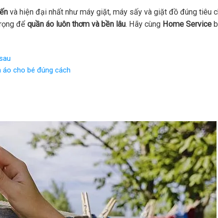
iến
và hiện đại nhất như máy giặt, máy sấy và giặt đồ đúng tiêu c
trọng để
quần áo luôn thơm và bền lâu
. Hãy cùng
Home Service
b
 sau
 áo cho bé đúng cách