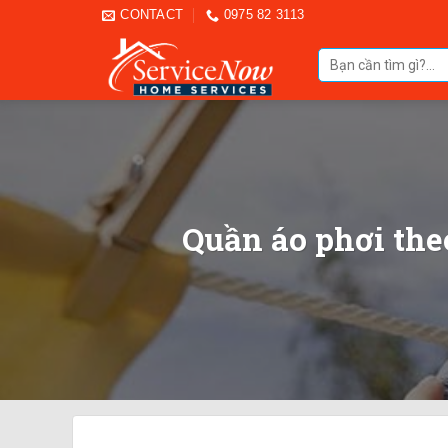
Skip
CONTACT
0975 82 3113
to
Tìm
content
kiếm:
Quần áo phơi the