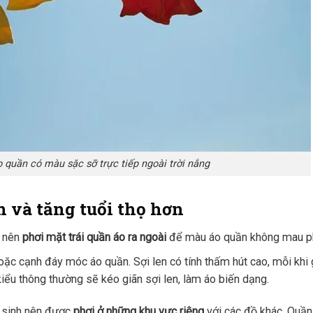
 quần có màu sặc sỡ trực tiếp ngoài trời nắng
n và tăng tuổi thọ hơn
n nên
phơi mặt trái quần áo ra ngoài
để màu áo quần không mau ph
ặc cạnh đáy móc áo quần. Sợi len có tính thấm hút cao, mỗi khi 
iểu thông thường sẽ kéo giãn sợi len, làm áo biến dạng.
ơ sinh nên được
phơi ở những khu vực riêng
với các đồ khác. Quần