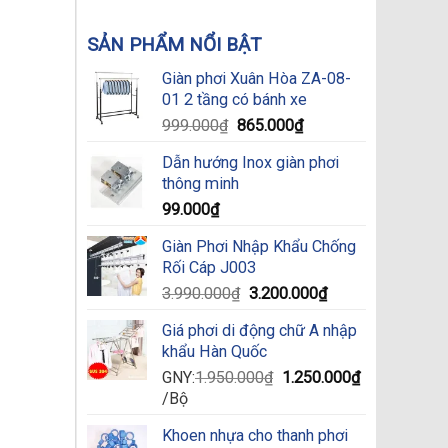
SẢN PHẨM NỔI BẬT
Giàn phơi Xuân Hòa ZA-08-
01 2 tầng có bánh xe
Original
Current
999.000
₫
865.000
₫
price
price
Dẫn hướng Inox giàn phơi
was:
is:
thông minh
999.000₫.
865.000₫.
99.000
₫
Giàn Phơi Nhập Khẩu Chống
Rối Cáp J003
Original
Current
3.990.000
₫
3.200.000
₫
price
price
Giá phơi di động chữ A nhập
was:
is:
khẩu Hàn Quốc
3.990.000₫.
3.200.000₫.
Original
GNY:
1.950.000
₫
1.250.000
₫
Current
price
/Bộ
price
was:
Khoen nhựa cho thanh phơi
is:
1.950.000₫.