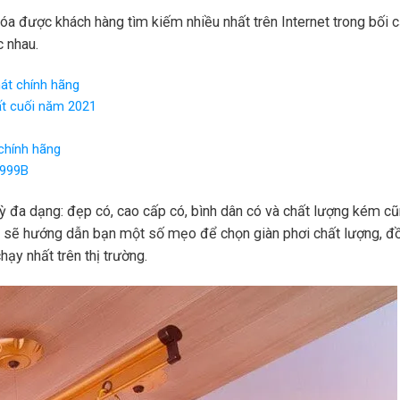
hóa được khách hàng tìm kiếm nhiều nhất trên Internet trong bối 
 nhau.
át chính hãng
ất cuối năm 2021
chính hãng
 999B
 kỳ đa dạng: đẹp có, cao cấp có, bình dân có và chất lượng kém cũ
y sẽ hướng dẫn bạn một số mẹo để chọn giàn phơi chất lượng, đồ
ạy nhất trên thị trường.