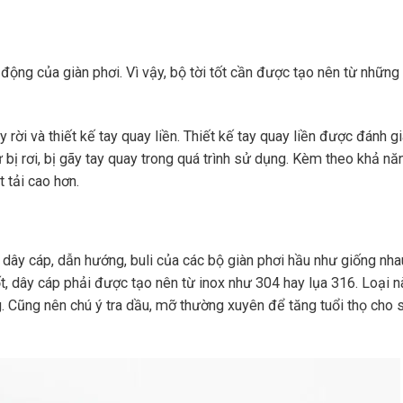
t động của giàn phơi. Vì vậy, bộ tời tốt cần được tạo nên từ những
ay rời và thiết kế tay quay liền. Thiết kế tay quay liền được đánh g
 bị rơi, bị gãy tay quay trong quá trình sử dụng. Kèm theo khả nă
 tải cao hơn.
dây cáp, dẫn hướng, buli của các bộ giàn phơi hầu như giống nha
ốt, dây cáp phải được tạo nên từ inox như 304 hay lụa 316. Loại 
ng. Cũng nên chú ý tra dầu, mỡ thường xuyên để tăng tuổi thọ cho 