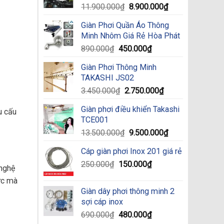
Original
Current
11.900.000
₫
8.900.000
₫
price
price
Giàn Phơi Quần Áo Thông
was:
is:
Minh Nhôm Giá Rẻ Hòa Phát
11.900.000₫.
8.900.000₫.
Original
Current
890.000
₫
450.000
₫
price
price
Giàn Phơi Thông Minh
was:
is:
TAKASHI JS02
890.000₫.
450.000₫.
Original
Current
3.450.000
₫
2.750.000
₫
price
price
Giàn phơi điều khiển Takashi
was:
is:
u cấu
TCE001
3.450.000₫.
2.750.000₫.
Original
Current
13.500.000
₫
9.500.000
₫
price
price
Cáp giàn phơi Inox 201 giá rẻ
was:
is:
Original
13.500.000₫.
Current
9.500.000₫.
250.000
₫
150.000
₫
 nghệ
price
price
ức mà
was:
is:
Giàn dây phơi thông minh 2
250.000₫.
150.000₫.
sợi cáp inox
Original
Current
690.000
₫
480.000
₫