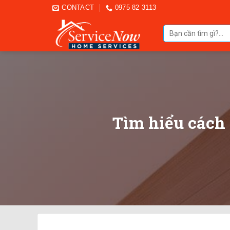
Skip
CONTACT
0975 82 3113
to
Tìm
content
kiếm:
Tìm hiểu cách 