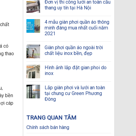
Đơn vị thi công lưới an toàn cầu
thang uy tín tại Hà Nội
4 mẫu giàn phơi quần áo thông
 chất
minh đáng mua nhất cuối năm
2021
iá có
Giàn phơi quần áo ngoài trời
chất liệu inox bền, đẹp
ng thao
Hình ảnh lắp đặt gian phoi do
inox
Lắp giàn phơi và lưới an toàn
u,
tại chung cư Green Phương
này bền
Đông
sợi cáp
TRANG QUAN TÂM
Chính sách bán hàng