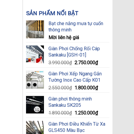
SẢN PHẨM NỔI BẬT
Bạt che nắng mưa tự cuốn
thông minh
Mời liên hệ giá
Giàn Phơi Chống Rối Cáp
Sankaku [GSH-01]
Original
Current
3.990.000
₫
2.750.000
₫
price
price
Giàn Phơi Xếp Ngang Gắn
was:
is:
Tường Inox Cao Cấp K01
3.990.000₫.
2.750.000₫.
Original
Current
2.550.000
₫
1.800.000
₫
price
price
Giàn phơi thông minh
was:
is:
Sankaku SK205
2.550.000₫.
1.800.000₫.
Original
Current
1.890.000
₫
1.250.000
₫
price
price
Giàn Phơi Điều Khiển Từ Xa
was:
is:
GLS450 Màu Bạc
1.890.000₫.
1.250.000₫.