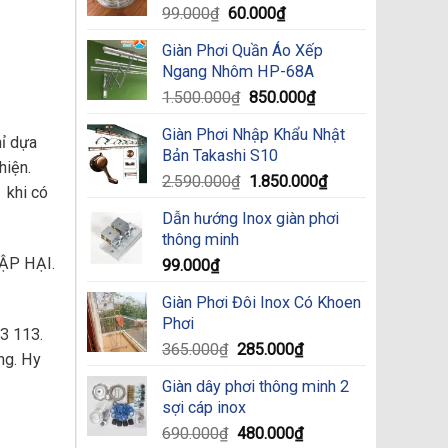
Original
Current
99.000
₫
60.000
₫
price
price
Giàn Phơi Quần Áo Xếp
was:
is:
Ngang Nhôm HP-68A
99.000₫.
60.000₫.
Original
Current
1.500.000
₫
850.000
₫
price
price
Giàn Phơi Nhập Khẩu Nhật
was:
is:
ỉ dựa
Bản Takashi S10
1.500.000₫.
850.000₫.
hiện.
Original
Current
2.590.000
₫
1.850.000
₫
 khi có
price
price
Dẫn hướng Inox giàn phơi
was:
is:
thông minh
2.590.000₫.
1.850.000₫.
CẬP HẠI.
99.000
₫
Giàn Phơi Đôi Inox Có Khoen
Phơi
3 113.
Original
Current
365.000
₫
285.000
₫
ng. Hy
price
price
Giàn dây phơi thông minh 2
was:
is:
sợi cáp inox
365.000₫.
285.000₫.
Original
Current
690.000
₫
480.000
₫