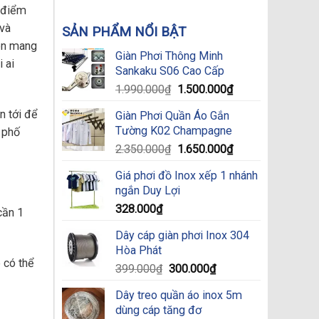
u điểm
 và
SẢN PHẨM NỔI BẬT
iên mang
Giàn Phơi Thông Minh
 ai
Sankaku S06 Cao Cấp
Original
Current
1.990.000
₫
1.500.000
₫
price
price
n tới để
Giàn Phơi Quần Áo Gắn
was:
is:
Tường K02 Champagne
h phố
1.990.000₫.
1.500.000₫.
Original
Current
2.350.000
₫
1.650.000
₫
price
price
Giá phơi đồ Inox xếp 1 nhánh
was:
is:
ngắn Duy Lợi
2.350.000₫.
1.650.000₫.
328.000
₫
cần 1
Dây cáp giàn phơi Inox 304
Hòa Phát
 có thể
Original
Current
399.000
₫
300.000
₫
price
price
Dây treo quần áo inox 5m
was:
is:
dùng cáp tăng đơ
399.000₫.
300.000₫.