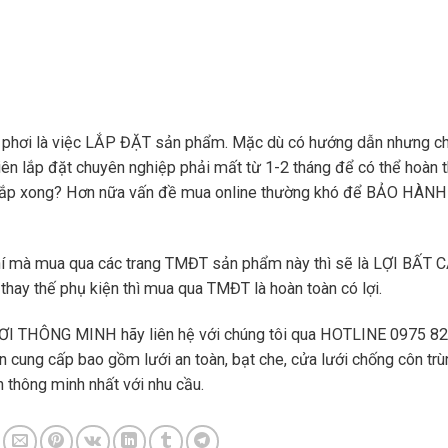
n phơi là việc LẮP ĐẶT sản phẩm. Mặc dù có hướng dẫn nhưng ch
iên lắp đặt chuyên nghiệp phải mất từ 1-2 tháng để có thể hoàn t
ó lắp xong? Hơn nữa vấn đề mua online thường khó để BẢO HÀNH
phí mà mua qua các trang TMĐT sản phẩm này thì sẽ là LỢI BẤT 
thay thế phụ kiện thì mua qua TMĐT là hoàn toàn có lợi.
PHƠI THÔNG MINH hãy liên hệ với chúng tôi qua HOTLINE 0975 82
 cung cấp bao gồm lưới an toàn, bạt che, cửa lưới chống côn trù
 thông minh nhất với nhu cầu.