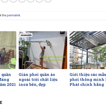
k the
permalink
.
i quần
Giàn phơi quần áo
Giới thiệu các mẫ
đáng
ngoài trời chất liệu
phơi thông minh
năm 2021
inox bền, đẹp
Phát chính hãng
E