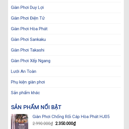
Giàn Phơi Duy Lợi
Giàn Phơi Điện Tử
Giàn Phơi Hòa Phát
Giàn Phơi Sankaku
Giàn Phơi Takashi
Giàn Phơi Xếp Ngang
Lưới An Toàn
Phụ kiện giàn phơi
Sản phẩm khác
SẢN PHẨM NỔI BẬT
Giàn Phơi Chống Rối Cáp Hòa Phát HJ05
Original
Current
2.990.000
₫
2.350.000
₫
price
price