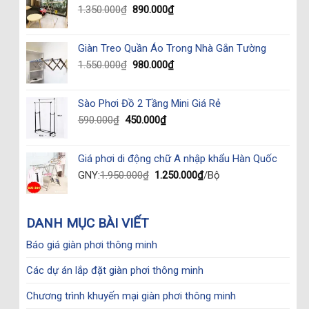
Original
Current
1.350.000
₫
890.000
₫
price
price
was:
is:
Giàn Treo Quần Áo Trong Nhà Gắn Tường
1.350.000₫.
890.000₫.
Original
Current
1.550.000
₫
980.000
₫
price
price
was:
is:
Sào Phơi Đồ 2 Tầng Mini Giá Rẻ
1.550.000₫.
980.000₫.
Original
Current
590.000
₫
450.000
₫
price
price
was:
is:
Giá phơi di động chữ A nhập khẩu Hàn Quốc
590.000₫.
450.000₫.
Original
Current
GNY:
1.950.000
₫
1.250.000
₫
/Bộ
price
price
was:
is:
1.950.000₫.
1.250.000₫.
DANH MỤC BÀI VIẾT
Báo giá giàn phơi thông minh
Các dự án lắp đặt giàn phơi thông minh
Chương trình khuyến mại giàn phơi thông minh