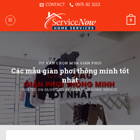
Skip
CONTACT
0975 82 3113
to
content
0
TƯ VẤN CHỌN MUA GIÀN PHƠI
Các mẫu giàn phơi thông minh tốt
nhất
POSTED ON
03/09/2021
BY
GIÀN PHƠI HOME SERVICE