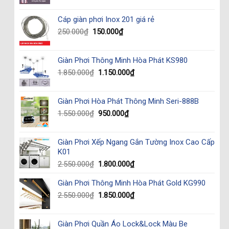
was:
is:
2.990.000₫.
2.350.000₫.
Cáp giàn phơi Inox 201 giá rẻ
Original
Current
250.000
₫
150.000
₫
price
price
was:
is:
Giàn Phơi Thông Minh Hòa Phát KS980
250.000₫.
150.000₫.
Original
Current
1.850.000
₫
1.150.000
₫
price
price
was:
is:
Giàn Phơi Hòa Phát Thông Minh Seri-888B
1.850.000₫.
1.150.000₫.
Original
Current
1.550.000
₫
950.000
₫
price
price
was:
is:
Giàn Phơi Xếp Ngang Gắn Tường Inox Cao Cấp
1.550.000₫.
950.000₫.
K01
Original
Current
2.550.000
₫
1.800.000
₫
price
price
Giàn Phơi Thông Minh Hòa Phát Gold KG990
was:
is:
2.550.000₫.
1.800.000₫.
Original
Current
2.550.000
₫
1.850.000
₫
price
price
was:
is:
Giàn Phơi Quần Áo Lock&Lock Màu Be
2.550.000₫.
1.850.000₫.