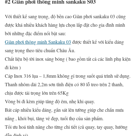
#2 Giàn phơi thông minh sankaku S03
Với thiết kế sang trọng, độ bền cao Giàn phơi sankaku 03 cũng
được khá nhiều khách hàng lựa chọn lắp đặt cho gia đình mình
bởi những đặc điểm nổi bật sau:
Giàn phơi thông minh Sankaku 03
được thiết kế với kiểu dáng
sang trọng theo tiêu chuẩn Châu Âu.
Chất liệu bộ tời inox sáng bóng ( bao gồm tất cả các linh phụ kiện
đi kèm )
Cáp Inox 316 lụa – 1,8mm không gỉ trong suốt quá trình sử dụng.
Thanh nhôm dài 2,2m sơn tĩnh điện có 80 lỗ treo trên 2 thanh,
chịu được tải trọng lớn trên 65Kg
Vòng bi đi kèm giúp tăng độ êm, nhẹ khi quay.
Bát cáp nhiều kiểu dáng, gắn sát lên tường giúp che chắn mưa
nắng , khói bụi, tăng vẻ đẹp, tuổi thọ của sản phẩm.
Tối ưu hoá tính năng cho từng chi tiết (củ quay, tay quay, hướng
dẫn định vị)