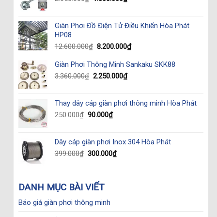
price
price
was:
is:
Giàn Phơi Đồ Điện Tử Điều Khiển Hòa Phát
2.650.000₫.
1.800.000₫.
HP08
Original
Current
12.600.000
₫
8.200.000
₫
price
price
Giàn Phơi Thông Minh Sankaku SKK88
was:
is:
12.600.000₫.
8.200.000₫.
Original
Current
3.360.000
₫
2.250.000
₫
price
price
was:
is:
Thay dây cáp giàn phơi thông minh Hòa Phát
3.360.000₫.
2.250.000₫.
Original
Current
250.000
₫
90.000
₫
price
price
was:
is:
Dây cáp giàn phơi Inox 304 Hòa Phát
250.000₫.
90.000₫.
Original
Current
399.000
₫
300.000
₫
price
price
was:
is:
399.000₫.
300.000₫.
DANH MỤC BÀI VIẾT
Báo giá giàn phơi thông minh