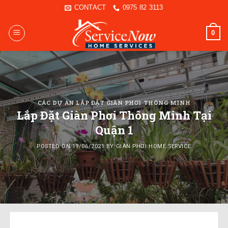
Skip
CONTACT
0975 82 3113
to
content
0
CÁC DỰ ÁN LẮP ĐẶT GIÀN PHƠI THÔNG MINH
Lắp Đặt Giàn Phơi Thông Minh Tại
Quận 1
POSTED ON
19/06/2021
BY
GIÀN PHƠI HOME SERVICE