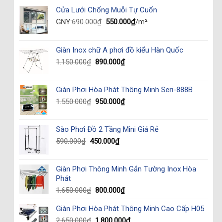
Cửa Lưới Chống Muỗi Tự Cuốn
Original
Current
GNY:
690.000
₫
550.000
₫
/m²
price
price
was:
is:
690.000₫.
550.000₫.
Giàn Inox chữ A phơi đồ kiểu Hàn Quốc
Original
Current
1.150.000
₫
890.000
₫
price
price
was:
is:
Giàn Phơi Hòa Phát Thông Minh Seri-888B
1.150.000₫.
890.000₫.
Original
Current
1.550.000
₫
950.000
₫
price
price
was:
is:
Sào Phơi Đồ 2 Tầng Mini Giá Rẻ
1.550.000₫.
950.000₫.
Original
Current
590.000
₫
450.000
₫
price
price
was:
is:
Giàn Phơi Thông Minh Gắn Tường Inox Hòa
590.000₫.
450.000₫.
Phát
Original
Current
1.650.000
₫
800.000
₫
price
price
Giàn Phơi Hòa Phát Thông Minh Cao Cấp H05
was:
is:
1.650.000₫.
800.000₫.
Original
Current
2.650.000
₫
1.800.000
₫