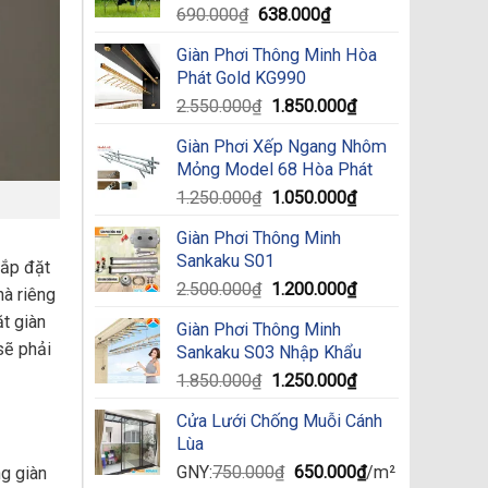
Original
Current
690.000
₫
638.000
₫
price
price
Giàn Phơi Thông Minh Hòa
was:
is:
Phát Gold KG990
690.000₫.
638.000₫.
Original
Current
2.550.000
₫
1.850.000
₫
price
price
Giàn Phơi Xếp Ngang Nhôm
was:
is:
Mỏng Model 68 Hòa Phát
2.550.000₫.
1.850.000₫.
Original
Current
1.250.000
₫
1.050.000
₫
price
price
Giàn Phơi Thông Minh
was:
is:
Sankaku S01
1.250.000₫.
1.050.000₫.
lắp đặt
Original
Current
2.500.000
₫
1.200.000
₫
hà riêng
price
price
ặt giàn
Giàn Phơi Thông Minh
was:
is:
sẽ phải
Sankaku S03 Nhập Khẩu
2.500.000₫.
1.200.000₫.
Original
Current
1.850.000
₫
1.250.000
₫
price
price
Cửa Lưới Chống Muỗi Cánh
was:
is:
Lùa
1.850.000₫.
1.250.000₫.
Original
Current
GNY:
750.000
₫
650.000
₫
/m²
ng giàn