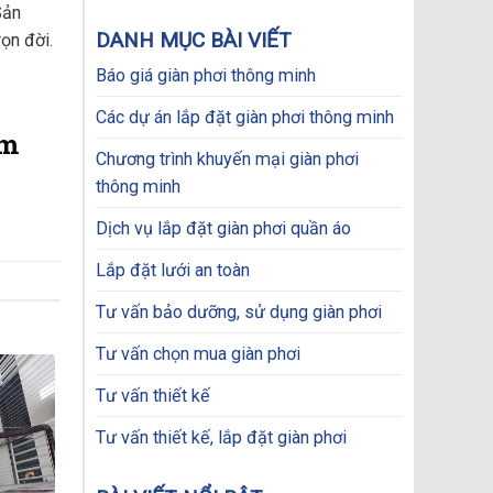
price
price
Sản
was:
is:
DANH MỤC BÀI VIẾT
ọn đời.
750.000₫.
650.000₫.
Báo giá giàn phơi thông minh
Các dự án lắp đặt giàn phơi thông minh
êm
Chương trình khuyến mại giàn phơi
thông minh
Dịch vụ lắp đặt giàn phơi quần áo
Lắp đặt lưới an toàn
Tư vấn bảo dưỡng, sử dụng giàn phơi
Tư vấn chọn mua giàn phơi
Tư vấn thiết kế
Tư vấn thiết kế, lắp đặt giàn phơi