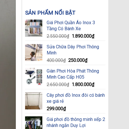
SẢN PHẨM NỔI BẬT
Giá Phơi Quần Áo Inox 3
Tầng Có Bánh Xe
Original
Current
2.550.000
₫
1.890.000
₫
price
price
Sửa Chữa Dây Phơi Thông
was:
is:
Minh
2.550.000₫.
1.890.000₫.
Original
Current
400.000
₫
250.000
₫
price
price
Giàn Phơi Hòa Phát Thông
was:
is:
Minh Cao Cấp H05
400.000₫.
250.000₫.
Original
Current
2.650.000
₫
1.800.000
₫
price
price
Cây phơi đồ Inox đôi có bánh
was:
is:
xe giá rẻ
2.650.000₫.
1.800.000₫.
299.000
₫
Giá phơi đồ thông minh xếp 2
nhánh ngắn Duy Lợi