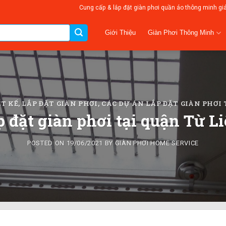
Cung cấp & lắp đặt giàn phơi quần áo thông minh gi
Giàn Phơi Thông Minh
Giới Thiệu
T KẾ, LẮP ĐẶT GIÀN PHƠI
,
CÁC DỰ ÁN LẮP ĐẶT GIÀN PHƠ
p đặt giàn phơi tại quận Từ L
POSTED ON
19/06/2021
BY
GIÀN PHƠI HOME SERVICE