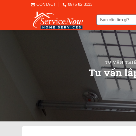
Skip
CONTACT
0975 82 3113
to
Tìm
content
kiếm:
TƯ VẤN THIẾ
Tư vấn lắ