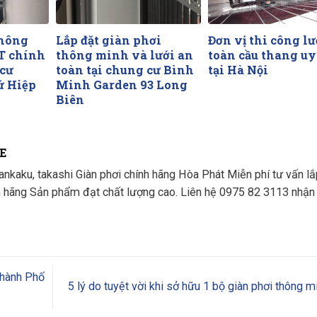
thông
Lắp đặt giàn phơi
Đơn vị thi công lư
T chính
thông minh và lưới an
toàn cầu thang uy
 cư
toàn tại chung cư Bình
tại Hà Nội
ứ Hiệp
Minh Garden 93 Long
Biên
E
nkaku, takashi Giàn phơi chính hãng Hòa Phát Miễn phí tư vấn lắ
h hãng Sản phẩm đạt chất lượng cao. Liên hệ 0975 82 3113 nhận 
Thành Phố
5 lý do tuyệt vời khi sở hữu 1 bộ giàn phơi thông 